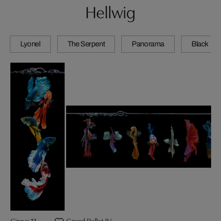
Hellwig
Lyonel
The Serpent
Panorama
Black
Circus 11
Grand Ballet IV