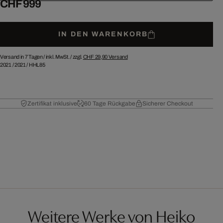
CHF 999
IN DEN WARENKORB
Versand in 7 Tagen /
inkl. MwSt. / zzgl.
CHF 29,90
Versand
2021
/
2021
/
HHL85
Zertifikat inklusive
60 Tage Rückgabe
Sicherer Checkout
Weitere Werke von Heiko