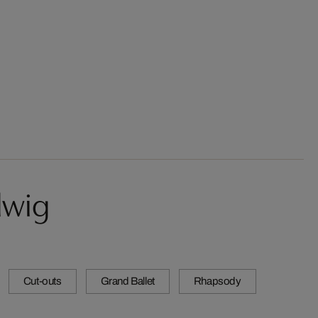
lwig
Cut-outs
Grand Ballet
Rhapsody