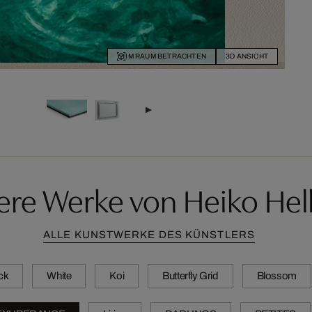
IM RAUM BETRACHTEN
3D ANSICHT
ere Werke von Heiko Hel
ALLE KUNSTWERKE DES KÜNSTLERS
ck
White
Koi
Butterfly Grid
Blossom