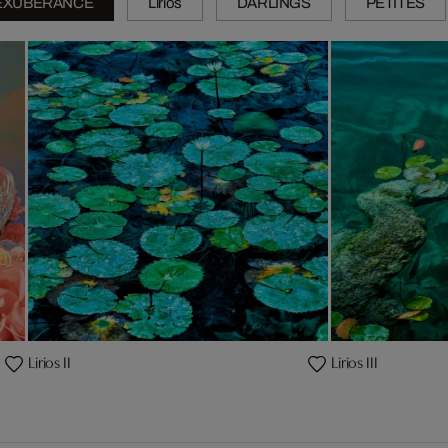
EXUBERANCE
Lirios
DARLINGS
PETITES
Lirios II
Lirios III