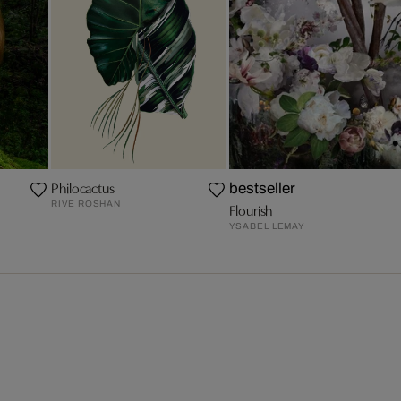
Philocactus
bestseller
RIVE ROSHAN
Flourish
YSABEL LEMAY