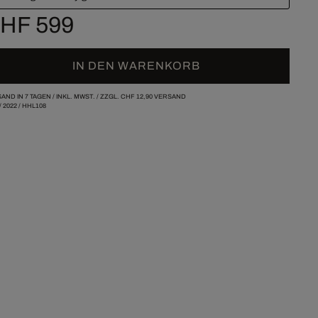
HF 599
IN DEN WARENKORB
AND IN 7 TAGEN /
INKL. MWST. / ZZGL.
CHF 12,90
VERSAND
/
2022
/
HHL108