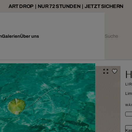
ART DROP | NUR 72 STUNDEN | JETZT SICHERN
n
Galerien
Über uns
H
LI
Lim
WÄ
Kas