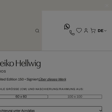
whatsApp
eiko Hellwig
RIOS
ited Edition 150
•
Signiert
Über dieses Werk
HLE GRÖSSE (CM) UND KASCHIERUNG/RAHMUNG AUS:
60 x 60
100 x 100
chierung unter Acrylglas