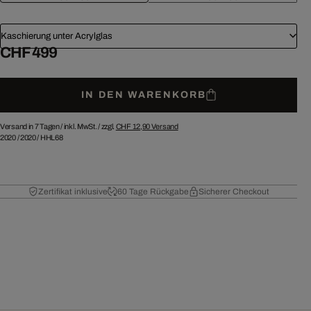
Kaschierung unter Acrylglas
CHF 499
IN DEN WARENKORB
Versand in 7 Tagen /
inkl. MwSt. / zzgl.
CHF 12,90
Versand
2020
/
2020
/
HHL68
Zertifikat inklusive
60 Tage Rückgabe
Sicherer Checkout