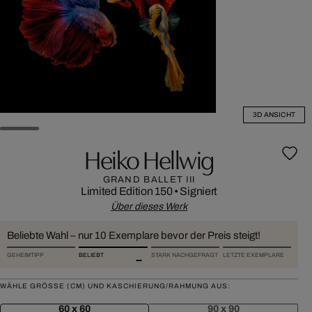
3D ANSICHT
Heiko Hellwig
GRAND BALLET III
Limited Edition 150
•
Signiert
Über dieses Werk
Beliebte Wahl – nur 10 Exemplare bevor der Preis steigt!
GEHEIMTIPP
BELIEBT
STARK NACHGEFRAGT
LETZTE EXEMPLARE
WÄHLE GRÖSSE (CM) UND KASCHIERUNG/RAHMUNG AUS:
60 x 60
90 x 90