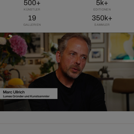
500+
5k+
KÜNSTLER
EDITIONEN
19
350k+
GALLERIEN
SAMMLER