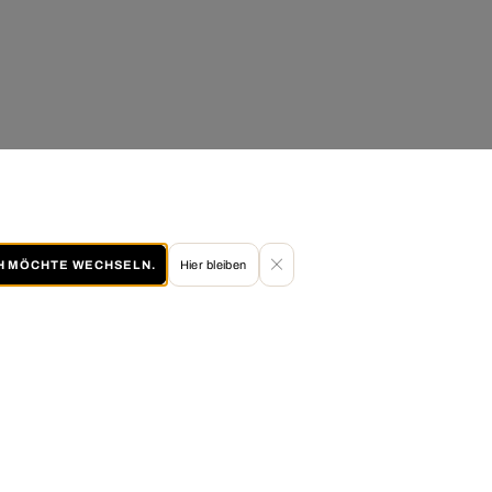
CH MÖCHTE WECHSELN.
Hier bleiben
60 TAGE RÜCKGABERECHT