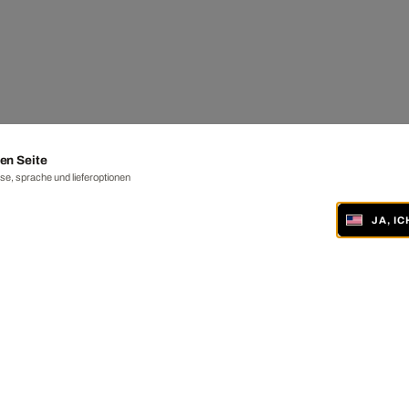
en Seite
e, sprache und lieferoptionen
JA, I
ONLINE UND IN 19 GALERIEN WELTWEIT