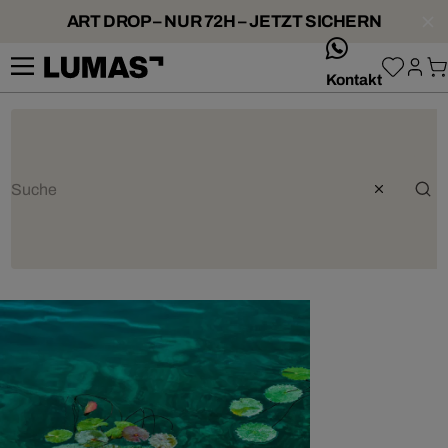
ART DROP – NUR 72H – JETZT SICHERN
whatsApp
Kontakt