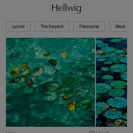
Hellwig
Lyonel
The Serpent
Panorama
Black
Lirios
Lirios II