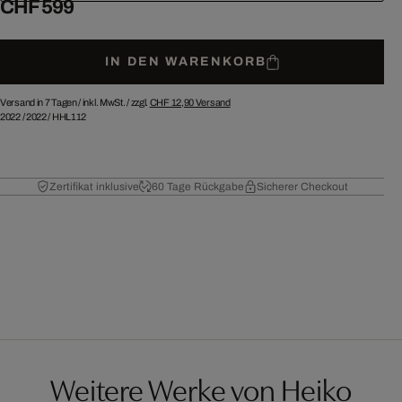
CHF 599
IN DEN WARENKORB
Versand in 7 Tagen /
inkl. MwSt. / zzgl.
CHF 12,90
Versand
2022
/
2022
/
HHL112
Zertifikat inklusive
60 Tage Rückgabe
Sicherer Checkout
Weitere Werke von Heiko