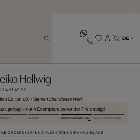
whatsApp
eiko Hellwig
TTERFLY VII
ited Edition 150
•
Signiert
Über dieses Werk
ark gefragt – nur 4 Exemplare bevor der Preis steigt!
HEIMTIPP
BELIEBT
STARK NACHGEFRAGT
LETZTE EXEMPLARE
HLE GRÖSSE (CM) UND KASCHIERUNG/RAHMUNG AUS: