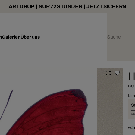
ART DROP | NUR 72 STUNDEN | JETZT SICHERN
n
Galerien
Über uns
H
BU
Lim
St
GE
WÄ