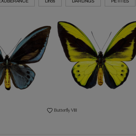
EXUBERANCE
Lirios
DARLINGS
PETITES
Butterfly VIII