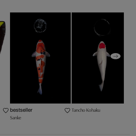
Tancho Kohaku
bestseller
b
Sanke
C