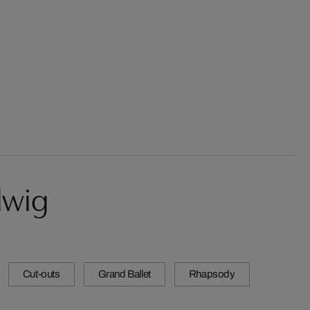
lwig
Cut-outs
Grand Ballet
Rhapsody