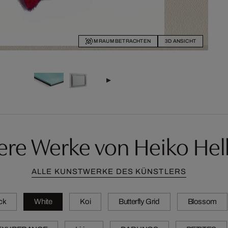
IM RAUM BETRACHTEN
3D ANSICHT
ere Werke von Heiko Hel
ALLE KUNSTWERKE DES KÜNSTLERS
ck
White
Koi
Butterfly Grid
Blossom