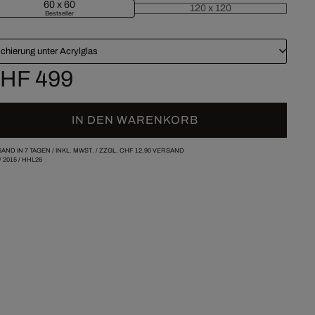
60 x 60
120 x 120
Bestseller
chierung unter Acrylglas
HF 499
IN DEN WARENKORB
AND IN 7 TAGEN /
INKL. MWST. / ZZGL.
CHF 12,90
VERSAND
/
2015
/
HHL26