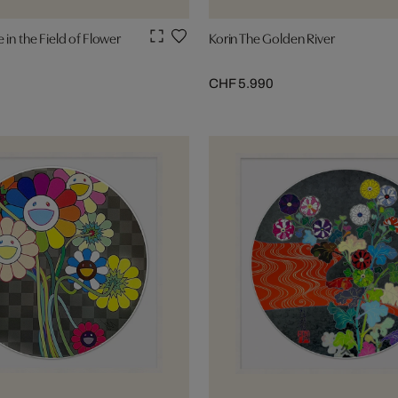
 in the Field of Flower
Korin The Golden River
CHF 5.990