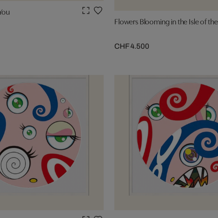
 You
Flowers Blooming in the Isle of th
CHF 4.500