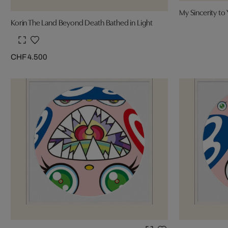
My Sincerity to
Korin The Land Beyond Death Bathed in Light
CHF 4.500