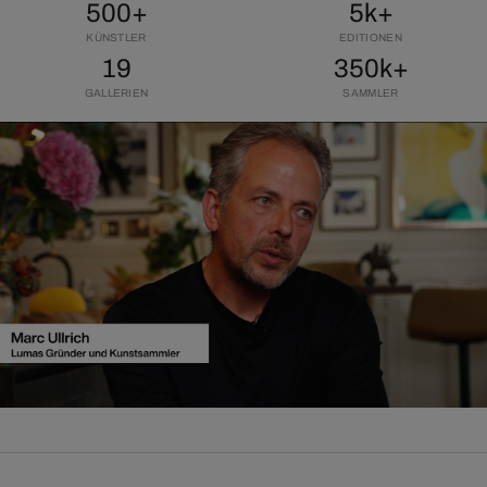
500+
5k+
KÜNSTLER
EDITIONEN
19
350k+
GALLERIEN
SAMMLER