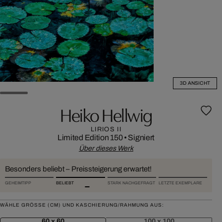
3D ANSICHT
Heiko Hellwig
LIRIOS II
Limited Edition 150
•
Signiert
Über dieses Werk
Besonders beliebt – Preissteigerung erwartet!
GEHEIMTIPP
BELIEBT
STARK NACHGEFRAGT
LETZTE EXEMPLARE
WÄHLE GRÖSSE (CM) UND KASCHIERUNG/RAHMUNG AUS:
60 x 60
100 x 100