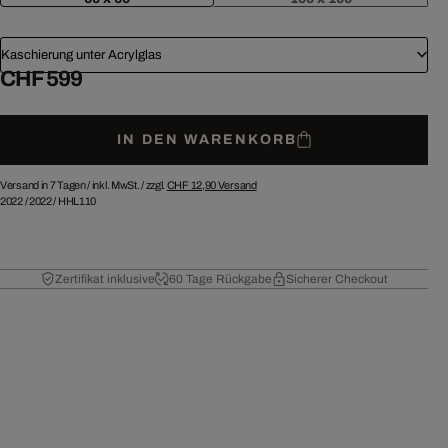
Kaschierung unter Acrylglas
CHF 599
IN DEN WARENKORB
Versand in 7 Tagen /
inkl. MwSt. / zzgl.
CHF 12,90
Versand
2022
/
2022
/
HHL110
Zertifikat inklusive
60 Tage Rückgabe
Sicherer Checkout