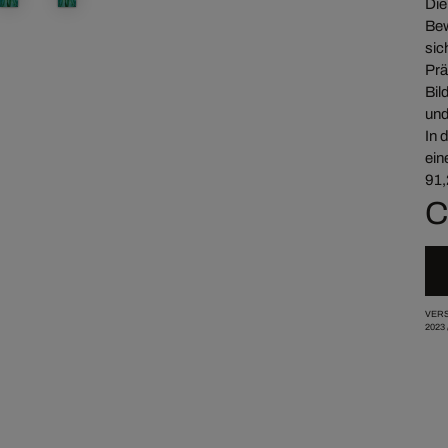
Die
Bew
sic
Prä
Bil
und
In 
ein
91,
C
VERS
2023