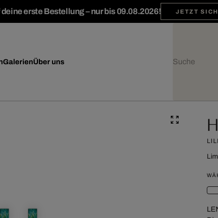
deine erste Bestellung – nur bis 09.08.2026!
JETZT SIC
n
Galerien
Über uns
H
LIL
Lim
WÄ
LE