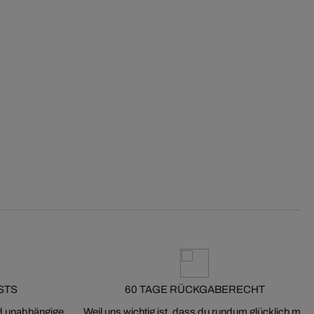
STS
60 TAGE RÜCKGABERECHT
nd unabhängige
Weil uns wichtig ist, dass du rundum glücklich mit