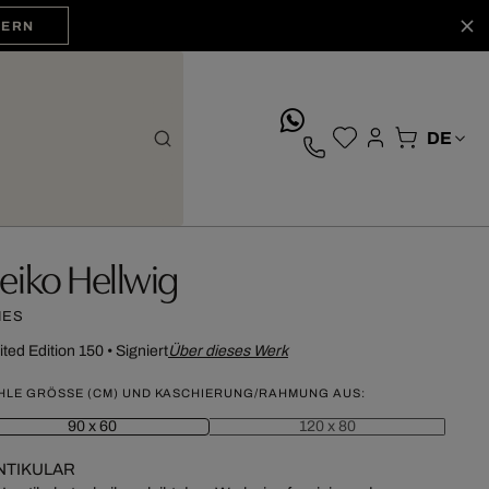
HERN
whatsApp
eiko Hellwig
IES
ited Edition 150
•
Signiert
Über dieses Werk
HLE GRÖSSE (CM) UND KASCHIERUNG/RAHMUNG AUS:
90 x 60
120 x 80
NTIKULAR