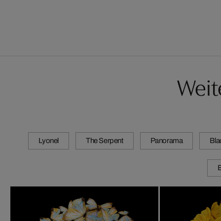
Weit
Lyonel
The Serpent
Panorama
Bla