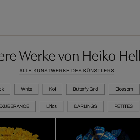
ere Werke von Heiko Hel
ALLE KUNSTWERKE DES KÜNSTLERS
ck
White
Koi
Butterfly Grid
Blossom
EXUBERANCE
Lirios
DARLINGS
PETITES