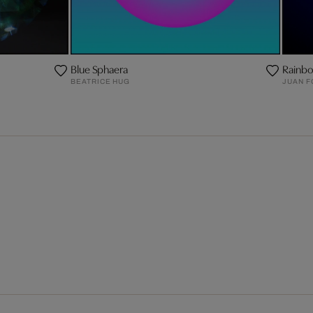
Blue Sphaera
Rainbo
BEATRICE HUG
JUAN F