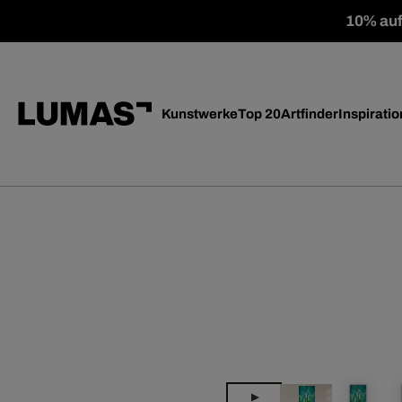
10% auf 
Kunstwerke
Top 20
Artfinder
Inspiratio