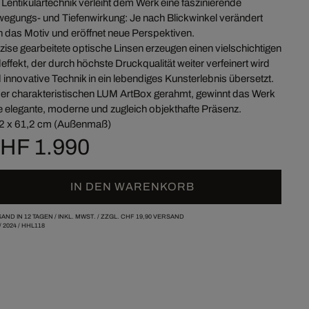
 Lentikulartechnik verleiht dem Werk eine faszinierende
egungs- und Tiefenwirkung: Je nach Blickwinkel verändert
h das Motiv und eröffnet neue Perspektiven.
zise gearbeitete optische Linsen erzeugen einen vielschichtigen
deffekt, der durch höchste Druckqualität weiter verfeinert wird
 innovative Technik in ein lebendiges Kunsterlebnis übersetzt.
der charakteristischen LUM ArtBox gerahmt, gewinnt das Werk
e elegante, moderne und zugleich objekthafte Präsenz.
2 x 61,2 cm (Außenmaß)
HF 1.990
IN DEN WARENKORB
AND IN 12 TAGEN /
INKL. MWST. / ZZGL.
CHF 19,90
VERSAND
/
2024
/
HHL118