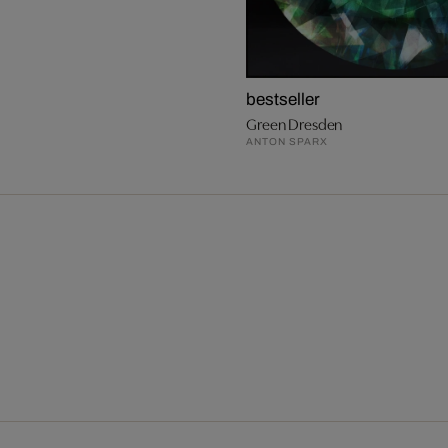
bestseller
Green Dresden
ANTON SPARX