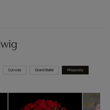
lwig
Cut-outs
Grand Ballet
Rhapsody