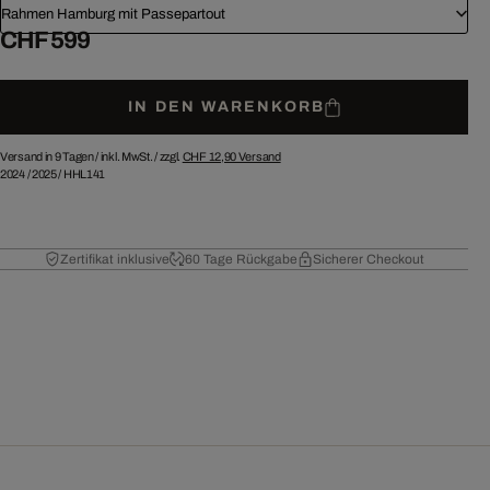
Rahmen Hamburg mit Passepartout
CHF 599
IN DEN WARENKORB
Versand in 9 Tagen /
inkl. MwSt. / zzgl.
CHF 12,90
Versand
2024
/
2025
/
HHL141
Zertifikat inklusive
60 Tage Rückgabe
Sicherer Checkout