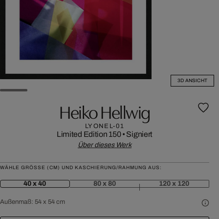
3D ANSICHT
Heiko Hellwig
LYONEL-01
Limited Edition 150
•
Signiert
Über dieses Werk
WÄHLE GRÖSSE (CM) UND KASCHIERUNG/RAHMUNG AUS:
40 x 40
80 x 80
120 x 120
Außenmaß:
54 x 54 cm