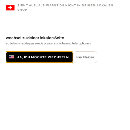
SIEHT AUS, ALS WÄRST DU NICHT IN DEINEM LOKALEN
SHOP
wechsel zu deiner lokalen Seite
so bekommst du passende preise, sprache und lieferoptionen
JA, ICH MÖCHTE WECHSELN.
Hier bleiben