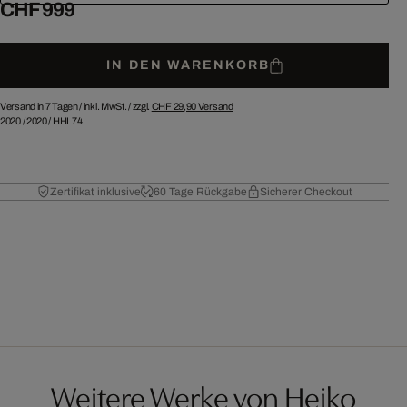
CHF 999
IN DEN WARENKORB
Versand in 7 Tagen /
inkl. MwSt. / zzgl.
CHF 29,90
Versand
2020
/
2020
/
HHL74
Zertifikat inklusive
60 Tage Rückgabe
Sicherer Checkout
Weitere Werke von Heiko