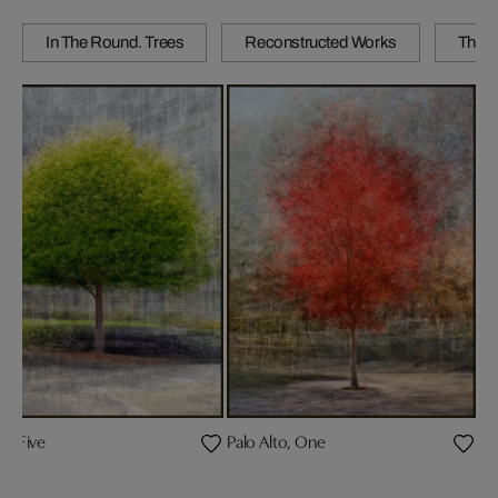
In The Round. Trees
Reconstructed Works
The C
U, Five
Palo Alto, One