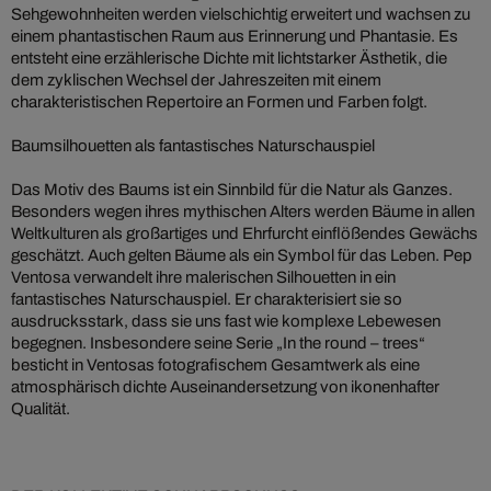
Sehgewohnheiten werden vielschichtig erweitert und wachsen zu
einem phantastischen Raum aus Erinnerung und Phantasie. Es
entsteht eine erzählerische Dichte mit lichtstarker Ästhetik, die
dem zyklischen Wechsel der Jahreszeiten mit einem
charakteristischen Repertoire an Formen und Farben folgt.
Baumsilhouetten als fantastisches Naturschauspiel
Das Motiv des Baums ist ein Sinnbild für die Natur als Ganzes.
Besonders wegen ihres mythischen Alters werden Bäume in allen
Weltkulturen als großartiges und Ehrfurcht einflößendes Gewächs
geschätzt. Auch gelten Bäume als ein Symbol für das Leben. Pep
Ventosa verwandelt ihre malerischen Silhouetten in ein
fantastisches Naturschauspiel. Er charakterisiert sie so
ausdrucksstark, dass sie uns fast wie komplexe Lebewesen
begegnen. Insbesondere seine Serie „In the round – trees“
besticht in Ventosas fotografischem Gesamtwerk als eine
atmosphärisch dichte Auseinandersetzung von ikonenhafter
Qualität.