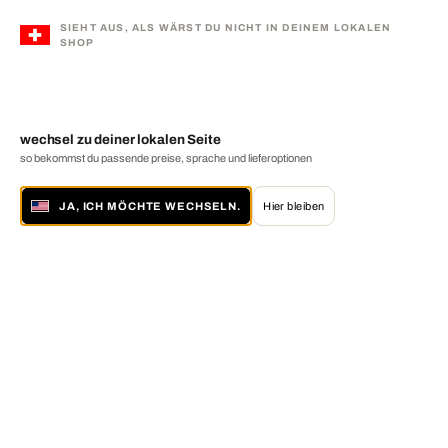
SIEHT AUS, ALS WÄRST DU NICHT IN DEINEM LOKALEN
SHOP
wechsel zu deiner lokalen Seite
so bekommst du passende preise, sprache und lieferoptionen
JA, ICH MÖCHTE WECHSELN.
Hier bleiben