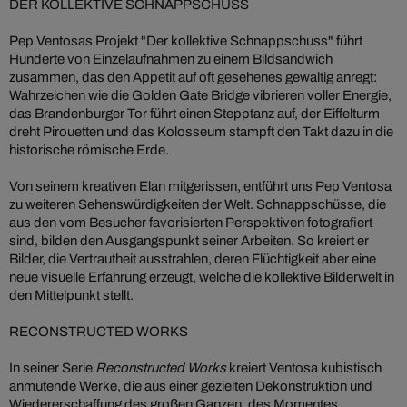
DER KOLLEKTIVE SCHNAPPSCHUSS
Pep Ventosas Projekt "Der kollektive Schnappschuss" führt
Hunderte von Einzelaufnahmen zu einem Bildsandwich
zusammen, das den Appetit auf oft gesehenes gewaltig anregt:
Wahrzeichen wie die Golden Gate Bridge vibrieren voller Energie,
das Brandenburger Tor führt einen Stepptanz auf, der Eiffelturm
dreht Pirouetten und das Kolosseum stampft den Takt dazu in die
historische römische Erde.
Von seinem kreativen Elan mitgerissen, entführt uns Pep Ventosa
zu weiteren Sehenswürdigkeiten der Welt. Schnappschüsse, die
aus den vom Besucher favorisierten Perspektiven fotografiert
sind, bilden den Ausgangspunkt seiner Arbeiten. So kreiert er
Bilder, die Vertrautheit ausstrahlen, deren Flüchtigkeit aber eine
neue visuelle Erfahrung erzeugt, welche die kollektive Bilderwelt in
den Mittelpunkt stellt.
RECONSTRUCTED WORKS
In seiner Serie
Reconstructed Works
kreiert Ventosa kubistisch
anmutende Werke, die aus einer gezielten Dekonstruktion und
Wiedererschaffung des großen Ganzen, des Momentes,