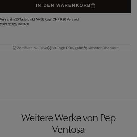
IN DEN WARENKORB
Versand in 10 Tagen /
inkl. MwSt. / zzgl.
CHF 9,90
Versand
2013
/
2022
/
PVE409
Zertifikat inklusive
60 Tage Rückgabe
Sicherer Checkout
Weitere Werke von Pep
Ventosa