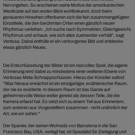
hervorgehen. So erscheinen seine Motive der amerikanischen
Westküste auf den ersten Blick wohlbekannt, doch beim
genaueren Hinsehen offenbaren sich die fein zusammengefügten
Einzelteile, die den berühmten Orten einen gänzlich neuen
Rhythmus verleihen. „Ich suche nach Symmetrien, Gleichgewicht,
Rhythmus und schaue, wie sich alles zueinander verhält“, sagt
Ventosa. Dabei enthülle er ein verborgenes Bild und entdecke
etwas gänzlich Neues.
Die Entschlüsselung der Bilder ist ein reizvolles Spiel, die eigene
Erinnerung wird dabei zu mindestens einer weiteren Ebene von
Ventosas Meta-Schnappschüssen. Hierzu der Künstler selbst:
"Was hieraus erwächst ist ein einzigartiger, erzählerischer Raum,
der nie so existierte. In diesem Raum ist das Ganze auf
geheimnisvolle Weise weiter gereist als dessen Teile, die die
Kamera erfasst hat. Es setzt sich zu einem Teil aus Erinnertem,
zum anderen aus Vorgestelltem zusammen - nicht unähnlich der
Art, wie wir sehen."
Der Spanier, der seinen Wohnsitz von Barcelona in die San
Francisco Bay, USA, verlegt hat, ist Spezialist für Zerlegung und