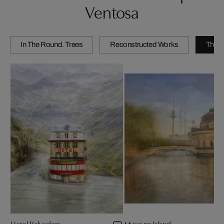
Ventosa
In The Round. Trees
Reconstructed Works
The C
Hotel Belvedere
Museum Island