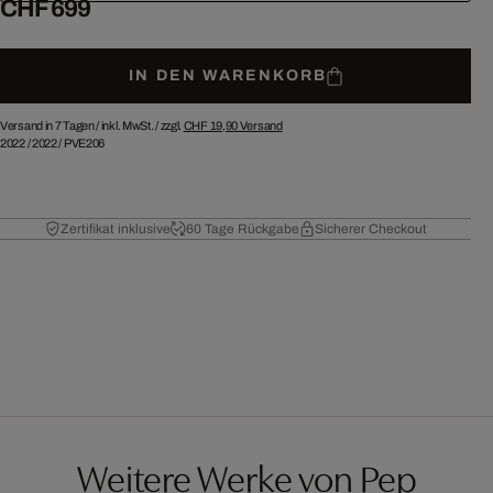
CHF 699
IN DEN WARENKORB
Versand in 7 Tagen /
inkl. MwSt. / zzgl.
CHF 19,90
Versand
2022
/
2022
/
PVE206
Zertifikat inklusive
60 Tage Rückgabe
Sicherer Checkout
Weitere Werke von Pep