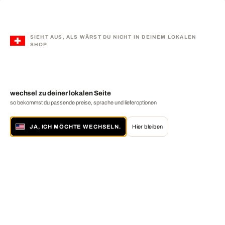
SIEHT AUS, ALS WÄRST DU NICHT IN DEINEM LOKALEN
SHOP
wechsel zu deiner lokalen Seite
so bekommst du passende preise, sprache und lieferoptionen
JA, ICH MÖCHTE WECHSELN.
Hier bleiben