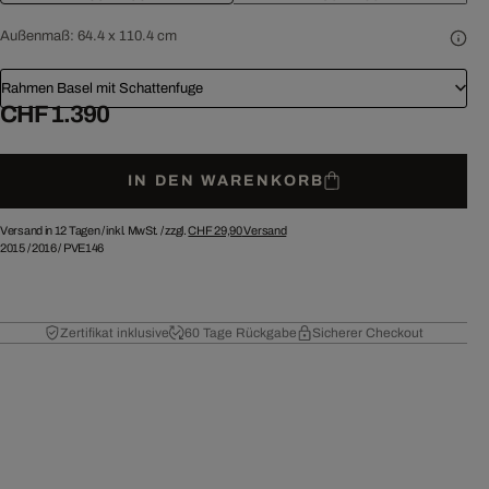
Außenmaß:
64.4 x 110.4 cm
Rahmen Basel mit Schattenfuge
CHF 1.390
IN DEN WARENKORB
Versand in 12 Tagen /
inkl. MwSt. / zzgl.
CHF 29,90
Versand
2015
/
2016
/
PVE146
Zertifikat inklusive
60 Tage Rückgabe
Sicherer Checkout