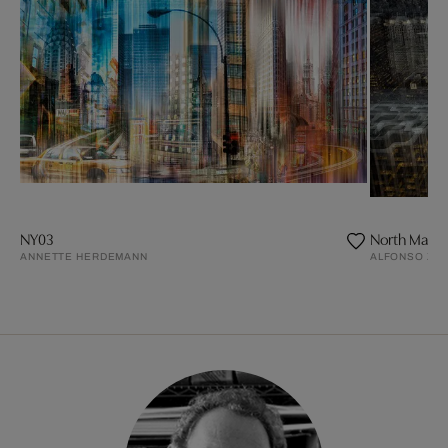
NY03
North Manha
ANNETTE HERDEMANN
ALFONSO ZU