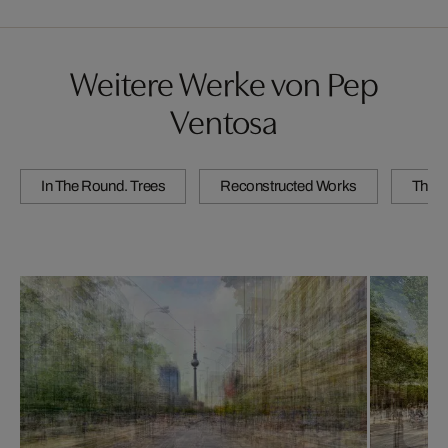
Weitere Werke von Pep
Ventosa
In The Round. Trees
Reconstructed Works
The C