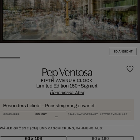
3D ANSICHT
Pep Ventosa
FIFTH AVENUE CLOCK
Limited Edition 150
•
Signiert
Über dieses Werk
Besonders beliebt – Preissteigerung erwartet!
GEHEIMTIPP
BELIEBT
STARK NACHGEFRAGT
LETZTE EXEMPLARE
WÄHLE GRÖSSE (CM) UND KASCHIERUNG/RAHMUNG AUS:
60 x 106
90 x 160