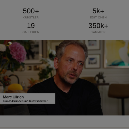
500+
5k+
KÜNSTLER
EDITIONEN
19
350k+
GALLERIEN
SAMMLER