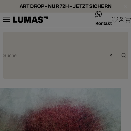
ART DROP – NUR 72H – JETZT SICHERN
whatsApp
Kontakt