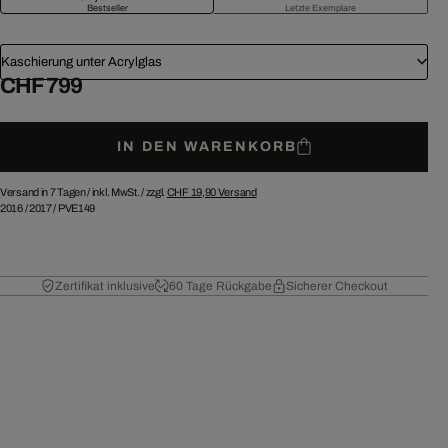
Bestseller
Letzte Exemplare
Kaschierung unter Acrylglas
CHF 799
IN DEN WARENKORB
Versand in 7 Tagen /
inkl. MwSt. / zzgl.
CHF 19,90
Versand
2016
/
2017
/
PVE149
Zertifikat inklusive
60 Tage Rückgabe
Sicherer Checkout