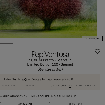
3D ANSICHT
Pep Ventosa
DURHAMSTOWN CASTLE
Limited Edition 150
•
Signiert
Über dieses Werk
Hohe Nachfrage – Bestseller bald ausverkauft!
GEHEIMTIPP
BELIEBT
STARK NACHGEFRAGT
LETZTE EXEMPLARE
WÄHLE GRÖSSE (CM) UND KASCHIERUNG/RAHMUNG AUS:
52,5 x 70
90 x 120