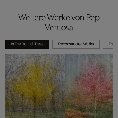
Weitere Werke von Pep
Ventosa
In The Round. Trees
Reconstructed Works
The C