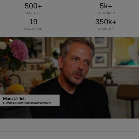
500+
5k+
KÜNSTLER
EDITIONEN
19
350k+
GALLERIEN
SAMMLER