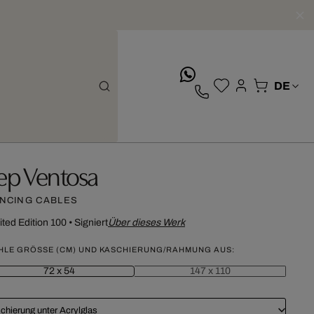
whatsApp
ep Ventosa
NCING CABLES
ited Edition 100
•
Signiert
Über dieses Werk
HLE GRÖSSE (CM) UND KASCHIERUNG/RAHMUNG AUS:
72 x 54
147 x 110
chierung unter Acrylglas