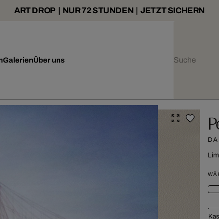
ART DROP | NUR 72 STUNDEN | JETZT SICHERN
n
Galerien
Über uns
P
DA
Lim
WÄ
Kas