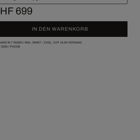
HF 699
IN DEN WARENKORB
AND IN 7 TAGEN /
INKL. MWST. / ZZGL.
CHF 19,90
VERSAND
/
2025
/
PVE238