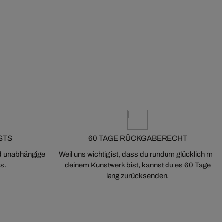
STS
60 TAGE RÜCKGABERECHT
nd unabhängige
Weil uns wichtig ist, dass du rundum glücklich mit
s.
deinem Kunstwerk bist, kannst du es 60 Tage
lang zurücksenden.