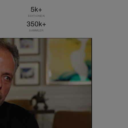
5k+
EDITIONEN
350k+
SAMMLER