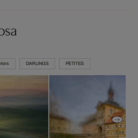
osa
riors
DARLINGS
PETITES