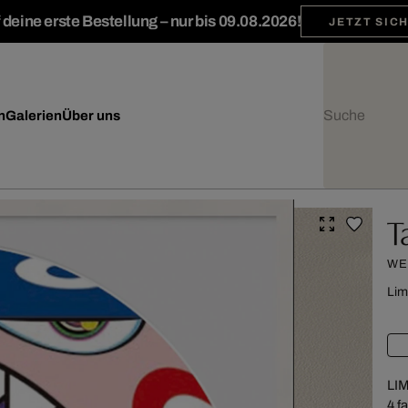
deine erste Bestellung – nur bis 09.08.2026!
JETZT SIC
n
Galerien
Über uns
T
WE
Lim
LIM
4 f