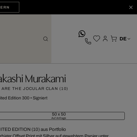
HERN
whatsApp
akashi Murakami
 ARE THE JOCULAR CLAN (10)
ited Edition 300
•
Signiert
50 x 50
Auf Anfrage
ITED EDITION (10) aus Portfolio
arbiger Offset Print mit Silber auf gewebtem Papier unter