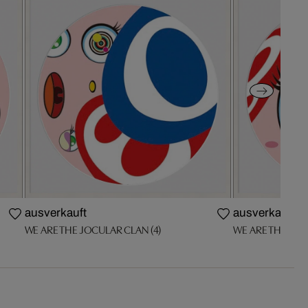
ausverkauft
ausverkauft
WE ARE THE JOCULAR CLAN (4)
WE ARE THE JOC