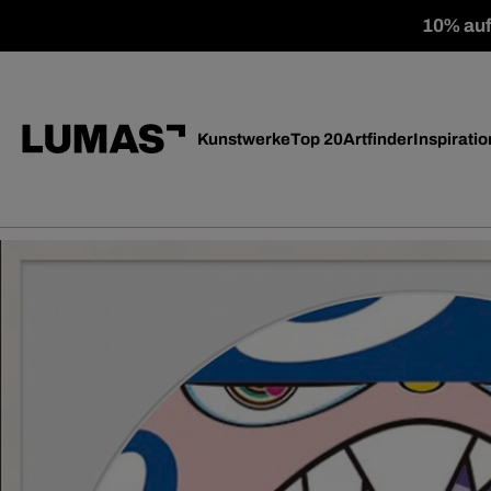
10% auf 
Kunstwerke
Top 20
Artfinder
Inspiratio