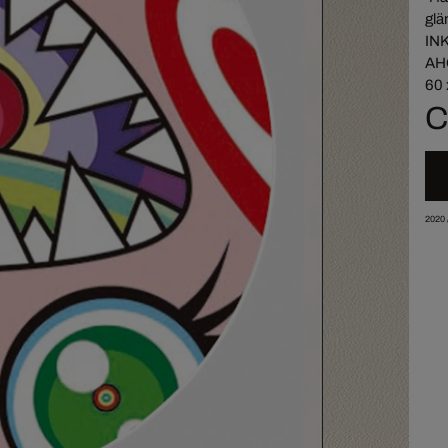
glä
IN
AH
60 
C
2020