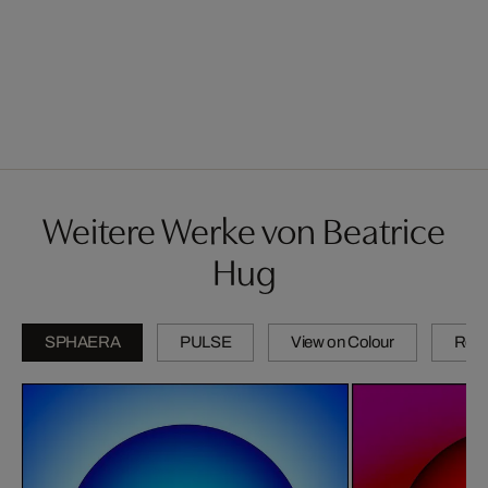
Weitere Werke von Beatrice
Hug
SPHAERA
PULSE
View on Colour
Refl