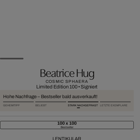
Beatrice Hug
COSMIC SPHAERA
Limited Edition 100
•
Signiert
Hohe Nachfrage – Bestseller bald ausverkauft!
GEHEIMTIPP
BELIEBT
STARK NACHGEFRAGT
LETZTE EXEMPLARE
100 x 100
Bestseller
LENTIKULAR