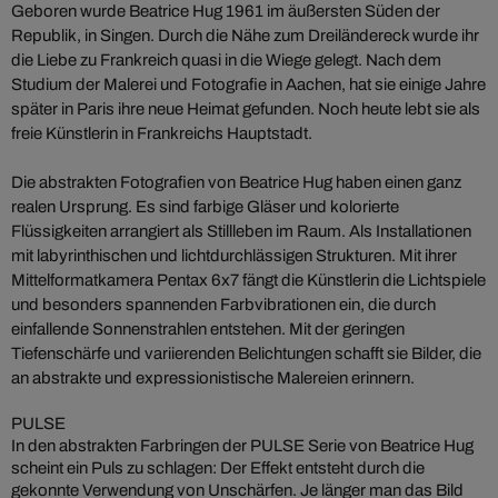
Geboren wurde Beatrice Hug 1961 im äußersten Süden der
Republik, in Singen. Durch die Nähe zum Dreiländereck wurde ihr
die Liebe zu Frankreich quasi in die Wiege gelegt. Nach dem
Studium der Malerei und Fotografie in Aachen, hat sie einige Jahre
später in Paris ihre neue Heimat gefunden. Noch heute lebt sie als
freie Künstlerin in Frankreichs Hauptstadt.
Die abstrakten Fotografien von Beatrice Hug haben einen ganz
realen Ursprung. Es sind farbige Gläser und kolorierte
Flüssigkeiten arrangiert als Stillleben im Raum. Als Installationen
mit labyrinthischen und lichtdurchlässigen Strukturen. Mit ihrer
Mittelformatkamera Pentax 6x7 fängt die Künstlerin die Lichtspiele
und besonders spannenden Farbvibrationen ein, die durch
einfallende Sonnenstrahlen entstehen. Mit der geringen
Tiefenschärfe und variierenden Belichtungen schafft sie Bilder, die
an abstrakte und expressionistische Malereien erinnern.
PULSE
In den abstrakten Farbringen der PULSE Serie von Beatrice Hug
scheint ein Puls zu schlagen: Der Effekt entsteht durch die
gekonnte Verwendung von Unschärfen. Je länger man das Bild