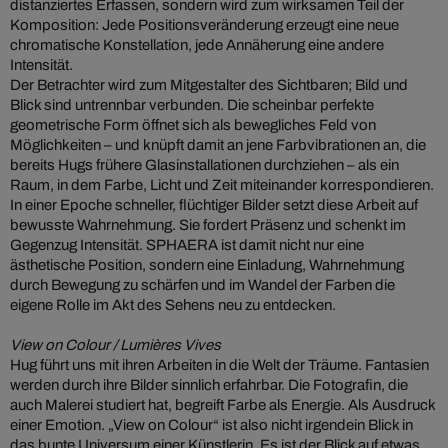
distanziertes Erfassen, sondern wird zum wirksamen Teil der
Komposition: Jede Positionsveränderung erzeugt eine neue
chromatische Konstellation, jede Annäherung eine andere
Intensität.
Der Betrachter wird zum Mitgestalter des Sichtbaren; Bild und
Blick sind untrennbar verbunden. Die scheinbar perfekte
geometrische Form öffnet sich als bewegliches Feld von
Möglichkeiten – und knüpft damit an jene Farbvibrationen an, die
bereits Hugs frühere Glasinstallationen durchziehen – als ein
Raum, in dem Farbe, Licht und Zeit miteinander korrespondieren.
In einer Epoche schneller, flüchtiger Bilder setzt diese Arbeit auf
bewusste Wahrnehmung. Sie fordert Präsenz und schenkt im
Gegenzug Intensität. SPHAERA ist damit nicht nur eine
ästhetische Position, sondern eine Einladung, Wahrnehmung
durch Bewegung zu schärfen und im Wandel der Farben die
eigene Rolle im Akt des Sehens neu zu entdecken.
View on Colour / Lumières Vives
Hug führt uns mit ihren Arbeiten in die Welt der Träume. Fantasien
werden durch ihre Bilder sinnlich erfahrbar. Die Fotografin, die
auch Malerei studiert hat, begreift Farbe als Energie. Als Ausdruck
einer Emotion. „View on Colour“ ist also nicht irgendein Blick in
das bunte Universum einer Künstlerin. Es ist der Blick auf etwas