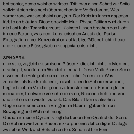
betrachtet, desto weicher wirkt es. Tritt man einen Schritt zur Seite,
vollzieht sich eine noch überraschendere Veränderung. Was
vorher rosa war, erscheint nun grün. Der Kreis im Innern dagegen
färbt sich bläulich. Diese spezielle Multi-Phase Edition wird durch
die Lentikular-Technik erzeugt. Kleinste Linsen brechen das Licht
in neue Farben, was dem künstlerischen Ansatz der Pariser
Fotografin in ihrer Konzentration auf farbige Gläser, Lichtreflexe
und kolorierte Flüssigkeiten kongenial entspricht.
SPHAERA
eine stille, zugleich kosmische Präsenz, die sich nicht im Moment
erschöpft, sondern im Wandel offenbart. Diese Multi-Phase-Serie
erweitert die Fotografie um eine zeitliche Dimension. Was
zunächst als klar konturierte, in sich ruhende Sphäre erscheint,
beginnt sich im Vorübergehen zu transformieren: Farben gleiten
ineinander, Lichtwerte verschieben sich, Nuancen treten hervor
und ziehen sich wieder zurück. Das Bild ist kein statisches
Gegenüber, sondern ein Ereignis im Raum – gebunden an
Bewegung und Wahrnehmung.
Gerade in dieser Dynamik liegt die besondere Qualität der Serie.
Die Sphäre wird zum Resonanzkörper eines lebendigen Dialogs
zwischen Werk und Betrachtenden. Sehen ist hier kein