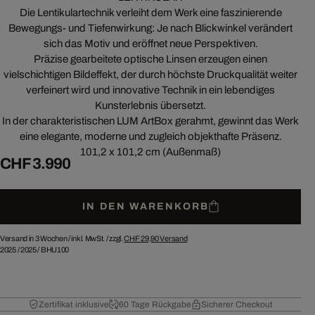
Die Lentikulartechnik verleiht dem Werk eine faszinierende
Bewegungs- und Tiefenwirkung: Je nach Blickwinkel verändert
sich das Motiv und eröffnet neue Perspektiven.
Präzise gearbeitete optische Linsen erzeugen einen
vielschichtigen Bildeffekt, der durch höchste Druckqualität weiter
verfeinert wird und innovative Technik in ein lebendiges
Kunsterlebnis übersetzt.
In der charakteristischen LUM ArtBox gerahmt, gewinnt das Werk
eine elegante, moderne und zugleich objekthafte Präsenz.
101,2 x 101,2 cm (Außenmaß)
CHF 3.990
IN DEN WARENKORB
Versand in 3 Wochen /
inkl. MwSt. / zzgl.
CHF 29,90
Versand
2025
/
2025
/
BHU100
Zertifikat inklusive
60 Tage Rückgabe
Sicherer Checkout