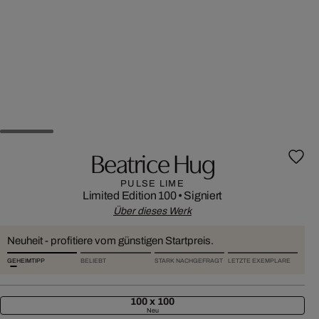
Beatrice Hug
PULSE LIME
Limited Edition 100
•
Signiert
Über dieses Werk
Neuheit - profitiere vom günstigen Startpreis.
GEHEIMTIPP
BELIEBT
STARK NACHGEFRAGT
LETZTE EXEMPLARE
100 x 100
Neu