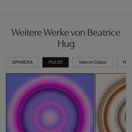
Weitere Werke von Beatrice
Hug
SPHAERA
PULSE
View on Colour
Refl