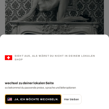
SIEHT AUS, ALS WÄRST DU NICHT IN DEINEM LOKALEN
SHOP
wechsel zu deiner lokalen Seite
so bekommst du passende preise, sprache und lieferoptionen
Kaisersuite
SYLVIE BLUM
ab CHF 499
JA, ICH MÖCHTE WECHSELN.
Hier bleiben