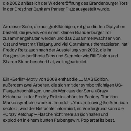
die 2002 anlässlich der Wiedereröffnung des Brandenburger Tors
in der Dresdner Bank am Pariser Platz ausgestellt wurde.
An dieser Serie, die aus großflächigen, rot grundierten Diptychen
besteht, die jeweils von einem kleinen Brandenburger Tor
zusammengehalten werden und das Zusammenwachsen von
Ost und West mit Tiefgang und viel Optimismus thematisieren, hat
Freddy Reitz auch nach der Ausstellung von 2002, die ihr
übrigens so berühmte Fans und Sammler wie Bill Clinton und
Sharon Stone beschert hat, weitergearbeitet.
Ein «Berlin»-Motiv von 2009 enthält die LUMAS Edition,
außerdem zwei Arbeiten, die sich mit der symbolträchtigen US-
Flagge beschäftigen, und ein Werk aus der Serie «Crazy
Ketchup», in der Freddy Reitz in schönster Factory-Tradition
Markensymbole zweckentfremdet: «You are leaving the American
sector», wird der Betrachter informiert, im Vordergrund kann die
«Crazy Ketchup»-Flasche nicht mehr an sich halten und
explodiert in einem bunten Farbengewirr. Pop art at its best.