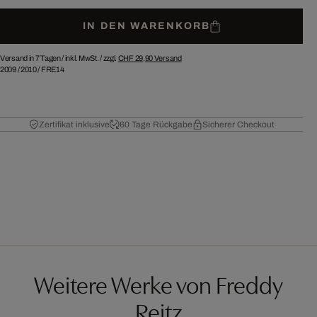
IN DEN WARENKORB
Versand in 7 Tagen /
inkl. MwSt. / zzgl.
CHF 29,90
Versand
2009
/
2010
/
FRE14
Zertifikat inklusive
60 Tage Rückgabe
Sicherer Checkout
Weitere Werke von Freddy
Reitz