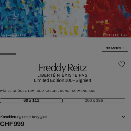
3D ANSICHT
Freddy Reitz
LIBERTÉ N’EXISTE PAS
Limited Edition 100
•
Signiert
WÄHLE GRÖSSE (CM) UND KASCHIERUNG/RAHMUNG AUS:
60 x 111
100 x 185
Kaschierung unter Acrylglas
CHF 999