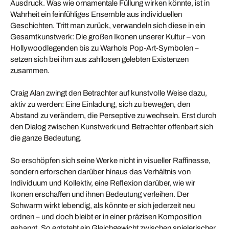
Ausdruck. Was wie ornamentale Füllung wirken könnte, ist in
Wahrheit ein feinfühliges Ensemble aus individuellen
Geschichten. Tritt man zurück, verwandeln sich diese in ein
Gesamtkunstwerk: Die großen Ikonen unserer Kultur – von
Hollywoodlegenden bis zu Warhols Pop-Art-Symbolen –
setzen sich bei ihm aus zahllosen gelebten Existenzen
zusammen.
Craig Alan zwingt den Betrachter auf kunstvolle Weise dazu,
aktiv zu werden: Eine Einladung, sich zu bewegen, den
Abstand zu verändern, die Perseptive zu wechseln. Erst durch
den Dialog zwischen Kunstwerk und Betrachter offenbart sich
die ganze Bedeutung.
So erschöpfen sich seine Werke nicht in visueller Raffinesse,
sondern erforschen darüber hinaus das Verhältnis von
Individuum und Kollektiv, eine Reflexion darüber, wie wir
Ikonen erschaffen und ihnen Bedeutung verleihen. Der
Schwarm wirkt lebendig, als könnte er sich jederzeit neu
ordnen – und doch bleibt er in einer präzisen Komposition
gebannt. So entsteht ein Gleichgewicht zwischen spielerischer