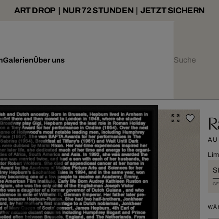
ART DROP | NUR 72 STUNDEN | JETZT SICHERN
n
Galerien
Über uns
R
AU
Lim
St
GE
WÄ