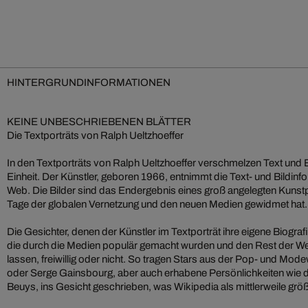
HINTERGRUNDINFORMATIONEN
KEINE UNBESCHRIEBENEN BLÄTTER
Die Textporträts von Ralph Ueltzhoeffer
In den Textporträts von Ralph Ueltzhoeffer verschmelzen Text und B
Einheit. Der Künstler, geboren 1966, entnimmt die Text- und Bildi
Web. Die Bilder sind das Endergebnis eines groß angelegten Kunstp
Tage der globalen Vernetzung und den neuen Medien gewidmet hat
Die Gesichter, denen der Künstler im Textporträt ihre eigene Biografi
die durch die Medien populär gemacht wurden und den Rest der Wel
lassen, freiwillig oder nicht. So tragen Stars aus der Pop- und Mo
oder Serge Gainsbourg, aber auch erhabene Persönlichkeiten wie 
Beuys, ins Gesicht geschrieben, was Wikipedia als mittlerweile g