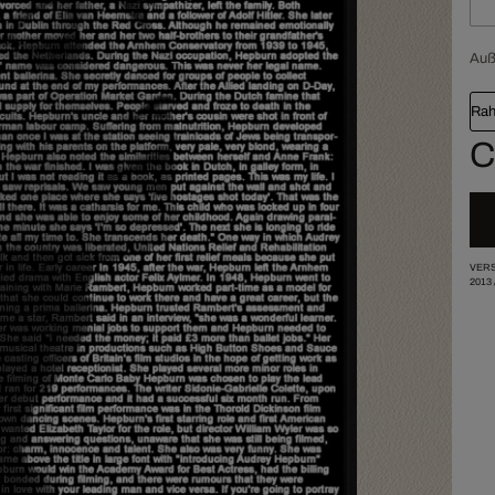
Au
Rah
C
VERS
2013