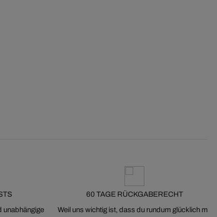
STS
60 TAGE RÜCKGABERECHT
nd unabhängige
Weil uns wichtig ist, dass du rundum glücklich mit