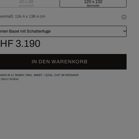
80 x 88
120 x 132
Ausverkauft
Bestseller
ßenmaß:
124.4 x 136.4 cm
men Basel mit Schattenfuge
HF 3.190
IN DEN WARENKORB
AND IN 11 TAGEN /
INKL. MWST. / ZZGL.
CHF 39
VERSAND
/
2013
/
RUE41