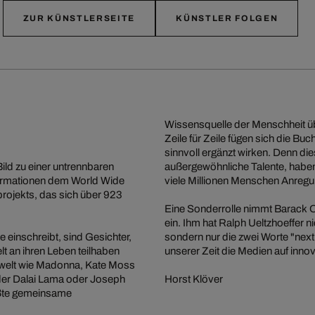
ZUR KÜNSTLERSEITE
KÜNSTLER FOLGEN
Wissensquelle der Menschheit ü
Zeile für Zeile fügen sich die Bu
sinnvoll ergänzt wirken. Denn di
ild zu einer untrennbaren
außergewöhnliche Talente, haben 
nformationen dem World Wide
viele Millionen Menschen Anregu
rojekts, das sich über 923
.
Eine Sonderrolle nimmt Barack O
ein. Ihm hat Ralph Ueltzhoeffer 
e einschreibt, sind Gesichter,
sondern nur die zwei Worte "nex
t an ihren Leben teilhaben
unserer Zeit die Medien auf innov
dewelt wie Madonna, Kate Moss
der Dalai Lama oder Joseph
Horst Klöver
rößte gemeinsame