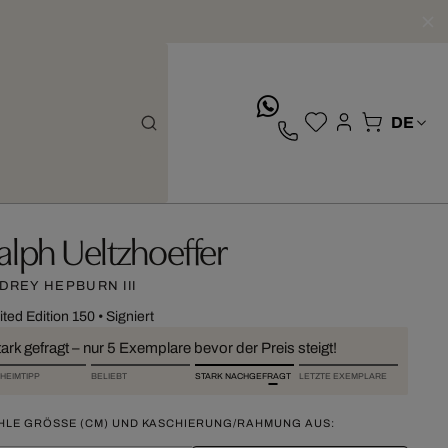
whatsApp
alph Ueltzhoeffer
DREY HEPBURN III
ited Edition 150
•
Signiert
ark gefragt – nur 5 Exemplare bevor der Preis steigt!
HEIMTIPP
BELIEBT
STARK NACHGEFRAGT
LETZTE EXEMPLARE
HLE GRÖSSE (CM) UND KASCHIERUNG/RAHMUNG AUS: