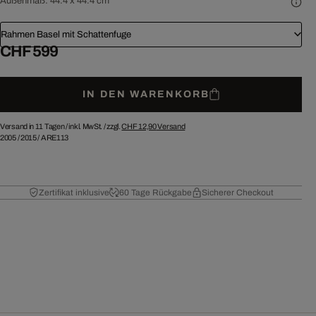
Außenmaß:
44.4 x 44.4 cm
Rahmen Basel mit Schattenfuge
CHF 599
IN DEN WARENKORB
Versand in 11 Tagen /
inkl. MwSt. / zzgl.
CHF 12,90
Versand
2005
/
2015
/
ARE113
Zertifikat inklusive
60 Tage Rückgabe
Sicherer Checkout