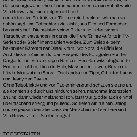
der aussergewöhnlichen Tieraufnahmen noch einen Schritt weiter.
Von Reiswitz hat sich aufgemacht und
neun intensive Porträts von Tieren kreiert, welche, wie man so
schön sagt, uns Betrachtern vielleicht „aus Film und Fernsehen
bekannt sind“. Die meisten seiner Bilder sind in deutschen
Tierschulen entstanden, in denen die Tiere für ihre Auftritte in TV-
Serien oder Spielfilmen trainiert werden. Zum Beispiel beim
bekannten Bärentrainer Dieter Kraml, wo Nora, die Bärin lebt.
Auch dies ein Zeichen für den Respekt des Fotografen vor den
Dargestellten: Sie alle tragen Namen – von Reiswitz fotografierte
Bonnie den Adler, Theo die Eule, Massai den Löwen, Borani die
Löwin, Mogwai den Serval, Dschandra den Tiger, Odin den Luchs
und Jeany den Pavian.
Ohne Teleobjektiv und vor Papierhintergrund schauen sie uns an,
als könnten sie durch uns hindurch sehen, manchmal interessiert
an uns, dann wieder melancholisch, fast traurig, oder auch einmal
überraschend streng und prüfend. So treten wir in einen Dialog
und vergessen beinahe, dass wir Menschen und sie Tiere sind.
Von Reiswitz – der Seelenfotograf.
ZOOGESTALTEN