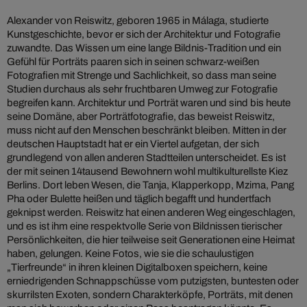
Alexander von Reiswitz, geboren 1965 in Málaga, studierte
Kunstgeschichte, bevor er sich der Architektur und Fotografie
zuwandte. Das Wissen um eine lange Bildnis-Tradition und ein
Gefühl für Porträts paaren sich in seinen schwarz-weißen
Fotografien mit Strenge und Sachlichkeit, so dass man seine
Studien durchaus als sehr fruchtbaren Umweg zur Fotografie
begreifen kann. Architektur und Porträt waren und sind bis heute
seine Domäne, aber Porträtfotografie, das beweist Reiswitz,
muss nicht auf den Menschen beschränkt bleiben. Mitten in der
deutschen Hauptstadt hat er ein Viertel aufgetan, der sich
grundlegend von allen anderen Stadtteilen unterscheidet. Es ist
der mit seinen 14tausend Bewohnern wohl multikulturellste Kiez
Berlins. Dort leben Wesen, die Tanja, Klapperkopp, Mzima, Pang
Pha oder Bulette heißen und täglich begafft und hundertfach
geknipst werden. Reiswitz hat einen anderen Weg eingeschlagen,
und es ist ihm eine respektvolle Serie von Bildnissen tierischer
Persönlichkeiten, die hier teilweise seit Generationen eine Heimat
haben, gelungen. Keine Fotos, wie sie die schaulustigen
„Tierfreunde“ in ihren kleinen Digitalboxen speichern, keine
erniedrigenden Schnappschüsse vom putzigsten, buntesten oder
skurrilsten Exoten, sondern Charakterköpfe, Porträts, mit denen