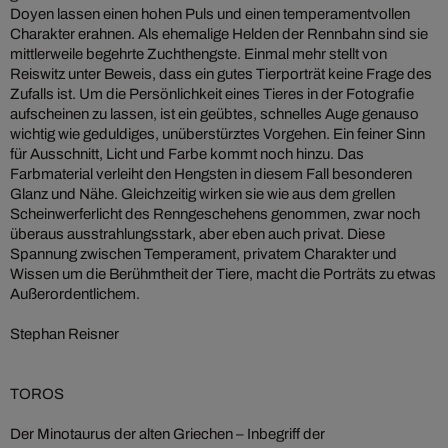
Doyen lassen einen hohen Puls und einen temperamentvollen
Charakter erahnen. Als ehemalige Helden der Rennbahn sind sie
mittlerweile begehrte Zuchthengste. Einmal mehr stellt von
Reiswitz unter Beweis, dass ein gutes Tierporträt keine Frage des
Zufalls ist. Um die Persönlichkeit eines Tieres in der Fotografie
aufscheinen zu lassen, ist ein geübtes, schnelles Auge genauso
wichtig wie geduldiges, unüberstürztes Vorgehen. Ein feiner Sinn
für Ausschnitt, Licht und Farbe kommt noch hinzu. Das
Farbmaterial verleiht den Hengsten in diesem Fall besonderen
Glanz und Nähe. Gleichzeitig wirken sie wie aus dem grellen
Scheinwerferlicht des Renngeschehens genommen, zwar noch
überaus ausstrahlungsstark, aber eben auch privat. Diese
Spannung zwischen Temperament, privatem Charakter und
Wissen um die Berühmtheit der Tiere, macht die Porträts zu etwas
Außerordentlichem.
Stephan Reisner
TOROS
Der Minotaurus der alten Griechen – Inbegriff der