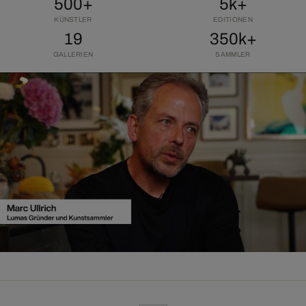
500+
5k+
KÜNSTLER
EDITIONEN
19
350k+
GALLERIEN
SAMMLER