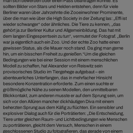
man sich bewerben oder einen Pass beantragen könnte. Es
sollten Bilder von Stars und Helden entstehen, denn für viele
Berliner waren über Jahrzehnte die Zooeinwohner Prominente,
über die man wie über die High Society in der Zeitung las: „Effi ist
wieder schwanger“ oder ähnliches. Die Tiere zu kennen, „das
gehört ja zur Berliner Kultur und Allgemeinbildung. Das hat mit
dem langen Eingesperrtsein zu tun“, vermutet der Fotograf. „Berlin
war ja eigentlich auch ein Zoo. Und der echte Zoo hatte einen
gewissen Status, als die Mauer noch stand. Da ging man gerne
hin, um ein bisschen Freiheit zu genießen.“Um die gleichen
Bedingungen wie bei einer Session mit einem menschlichen
Modell zu schaffen, hat Alexander von Reiswitz sein
provisorisches Studio im Tiergehege aufgebaut – ein
abenteuerliches Unterfangen, das in mehrfacher Hinsicht
besondere Konzentration erforderte. Zum einen suchte er
größtmögliche Nähe zu seinen Modellen, den unmittelbaren
Blickkontakt, zum anderen musste er auf dem Sprung sein, um
sich vor den Allüren mancher dickhäutigen Diva mit einem
beherzten Sprung aus dem Käfig zu flüchten. Ein sensibler und
explosiver Dialog auch für die Porträtierten: „Die Entscheidung,
Tiere unter gleichen Raum- und Lichtbedingungen wie Menschen
zu porträtieren, gleicht dem Versuch, Menschen in einem
geschlossenen Studio zu fotografieren, das gerade von einem