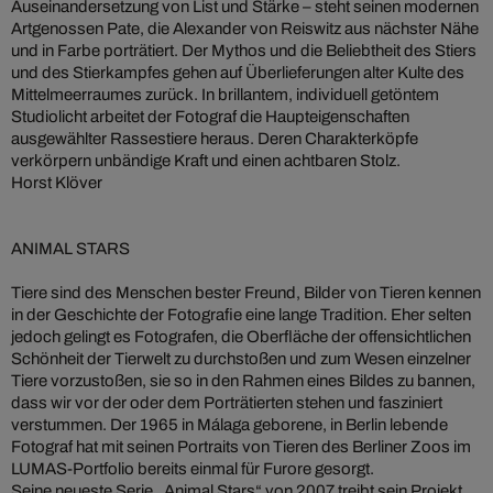
Auseinandersetzung von List und Stärke – steht seinen modernen
Artgenossen Pate, die Alexander von Reiswitz aus nächster Nähe
und in Farbe porträtiert. Der Mythos und die Beliebtheit des Stiers
und des Stierkampfes gehen auf Überlieferungen alter Kulte des
Mittelmeerraumes zurück. In brillantem, individuell getöntem
Studiolicht arbeitet der Fotograf die Haupteigenschaften
ausgewählter Rassestiere heraus. Deren Charakterköpfe
verkörpern unbändige Kraft und einen achtbaren Stolz.
Horst Klöver
ANIMAL STARS
Tiere sind des Menschen bester Freund, Bilder von Tieren kennen
in der
Geschichte der Fotografie
eine lange Tradition. Eher selten
jedoch gelingt es Fotografen, die Oberfläche der offensichtlichen
Schönheit der Tierwelt zu durchstoßen und zum Wesen einzelner
Tiere vorzustoßen, sie so in den Rahmen eines Bildes zu bannen,
dass wir vor der oder dem Porträtierten stehen und fasziniert
verstummen. Der 1965 in Málaga geborene, in Berlin lebende
Fotograf hat mit seinen Portraits von Tieren des Berliner Zoos im
LUMAS-Portfolio bereits einmal für Furore gesorgt.
Seine neueste Serie „Animal Stars“ von 2007 treibt sein Projekt