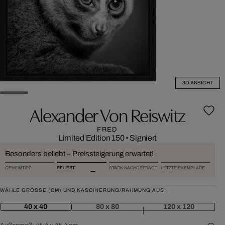
3D ANSICHT
Alexander Von Reiswitz
FRED
Limited Edition 150
•
Signiert
Besonders beliebt – Preissteigerung erwartet!
GEHEIMTIPP
BELIEBT
STARK NACHGEFRAGT
LETZTE EXEMPLARE
WÄHLE GRÖSSE (CM) UND KASCHIERUNG/RAHMUNG AUS:
40 x 40
80 x 80
120 x 120