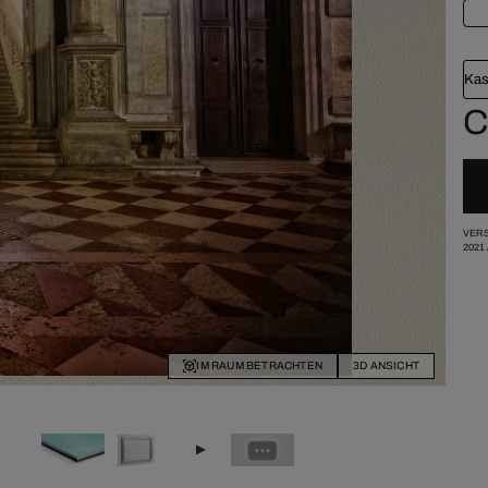
Kas
C
VERS
2021
IM RAUM BETRACHTEN
3D ANSICHT