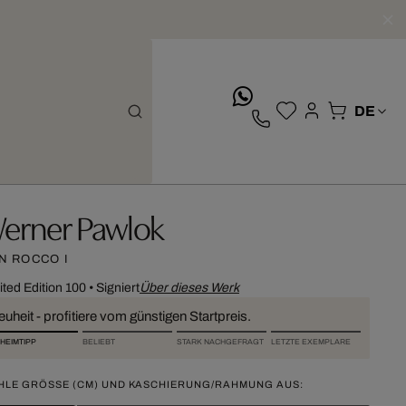
whatsApp
erner Pawlok
N ROCCO I
ited Edition 100
•
Signiert
Über dieses Werk
uheit - profitiere vom günstigen Startpreis.
HEIMTIPP
BELIEBT
STARK NACHGEFRAGT
LETZTE EXEMPLARE
HLE GRÖSSE (CM) UND KASCHIERUNG/RAHMUNG AUS: