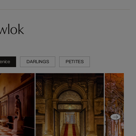
wlok
Venice
DARLINGS
PETITES