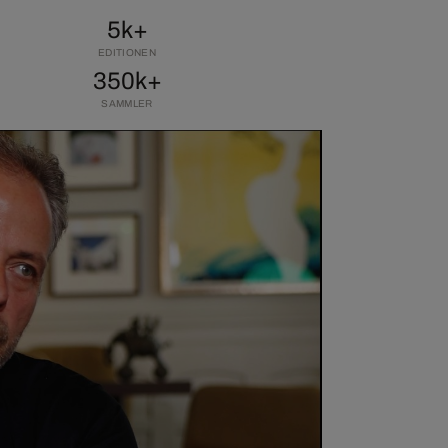
5k+
EDITIONEN
350k+
SAMMLER