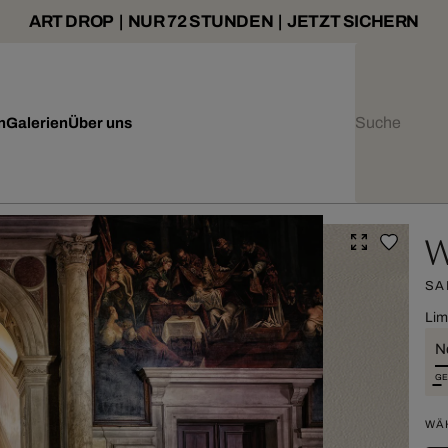
ART DROP | NUR 72 STUNDEN | JETZT SICHERN
n
Galerien
Über uns
W
SA
Lim
Ne
GE
WÄ