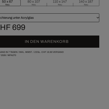
50 x 67
80 x 107
110 x 147
140 x 187
Neu
Neu
Neu
Neu
chierung unter Acrylglas
HF 699
IN DEN WARENKORB
AND IN 7 TAGEN /
INKL. MWST. / ZZGL.
CHF 19,90
VERSAND
/
2026
/
WPA270