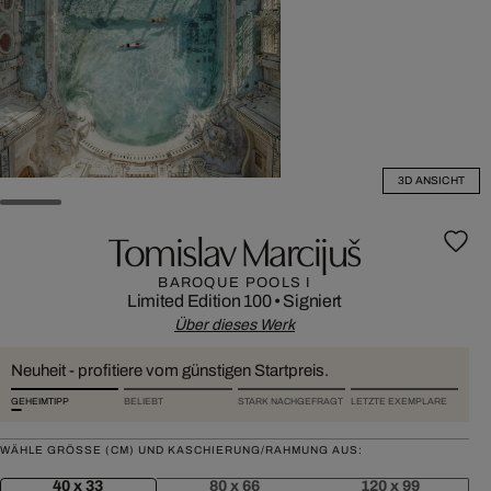
3D ANSICHT
Tomislav Marcijuš
BAROQUE POOLS I
Limited Edition 100
•
Signiert
Über dieses Werk
Neuheit - profitiere vom günstigen Startpreis.
GEHEIMTIPP
BELIEBT
STARK NACHGEFRAGT
LETZTE EXEMPLARE
WÄHLE GRÖSSE (CM) UND KASCHIERUNG/RAHMUNG AUS:
40 x 33
80 x 66
120 x 99