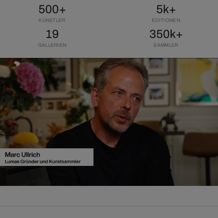
500+
5k+
KÜNSTLER
EDITIONEN
19
350k+
GALLERIEN
SAMMLER