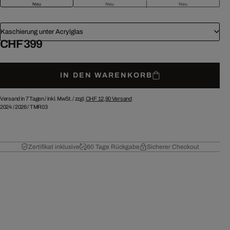
Neu
Neu
Neu
Kaschierung unter Acrylglas
CHF 399
IN DEN WARENKORB
Versand in 7 Tagen /
inkl. MwSt. / zzgl.
CHF 12,90
Versand
2024
/
2026
/
TMR03
Zertifikat inklusive
60 Tage Rückgabe
Sicherer Checkout