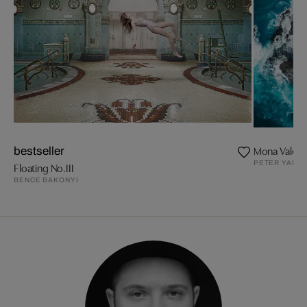
Mona Vale P
bestseller
PETER YAN
Floating No.III
BENCE BAKONYI