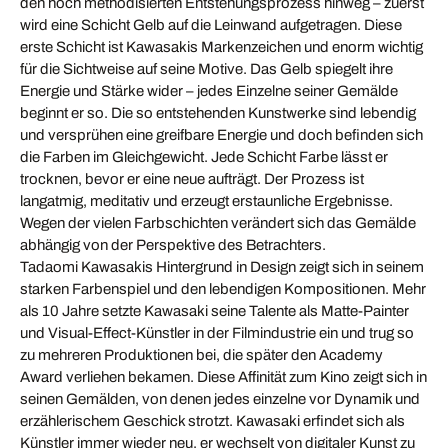
den hoch methodisierten Entstehungsprozess hinweg – zuerst
wird eine Schicht Gelb auf die Leinwand aufgetragen. Diese
erste Schicht ist Kawasakis Markenzeichen und enorm wichtig
für die Sichtweise auf seine Motive. Das Gelb spiegelt ihre
Energie und Stärke wider – jedes Einzelne seiner Gemälde
beginnt er so. Die so entstehenden Kunstwerke sind lebendig
und versprühen eine greifbare Energie und doch befinden sich
die Farben im Gleichgewicht. Jede Schicht Farbe lässt er
trocknen, bevor er eine neue aufträgt. Der Prozess ist
langatmig, meditativ und erzeugt erstaunliche Ergebnisse.
Wegen der vielen Farbschichten verändert sich das Gemälde
abhängig von der Perspektive des Betrachters.
Tadaomi Kawasakis Hintergrund in Design zeigt sich in seinem
starken Farbenspiel und den lebendigen Kompositionen. Mehr
als 10 Jahre setzte Kawasaki seine Talente als Matte-Painter
und Visual-Effect-Künstler in der Filmindustrie ein und trug so
zu mehreren Produktionen bei, die später den Academy
Award verliehen bekamen. Diese Affinität zum Kino zeigt sich in
seinen Gemälden, von denen jedes einzelne vor Dynamik und
erzählerischem Geschick strotzt. Kawasaki erfindet sich als
Künstler immer wieder neu, er wechselt von digitaler Kunst zu