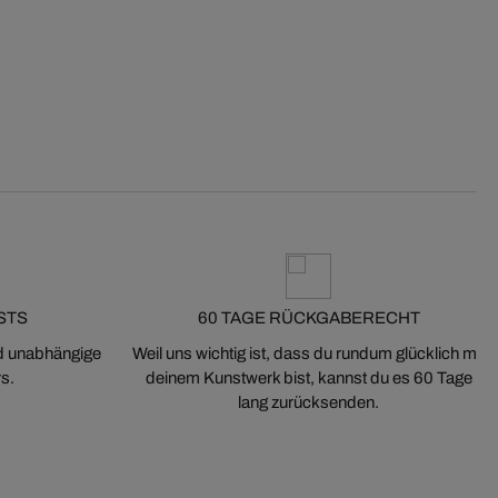
STS
60 TAGE RÜCKGABERECHT
nd unabhängige
Weil uns wichtig ist, dass du rundum glücklich mit
s.
deinem Kunstwerk bist, kannst du es 60 Tage
lang zurücksenden.