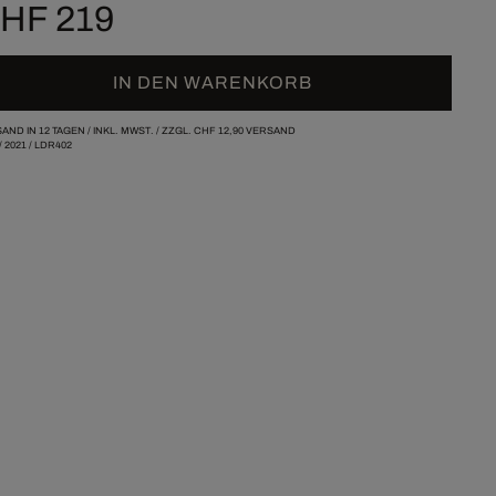
HF 219
IN DEN WARENKORB
AND IN 12 TAGEN /
INKL. MWST. / ZZGL.
CHF 12,90
VERSAND
/
2021
/
LDR402