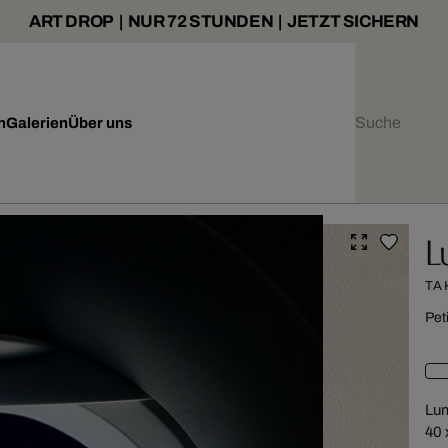
ART DROP | NUR 72 STUNDEN | JETZT SICHERN
n
Galerien
Über uns
L
TA
Pet
Lu
40 