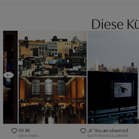
Diese Kü
NY #8
„K“ You are observed
ERIK CHMIL
GOTTFRIED SALZMANN