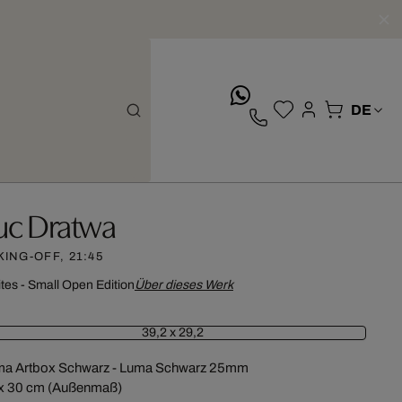
whatsApp
uc Dratwa
KING-OFF, 21:45
ites - Small Open Edition
Über dieses Werk
39,2 x 29,2
ma Artbox Schwarz - Luma Schwarz 25mm
x 30 cm (Außenmaß)