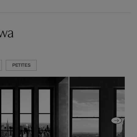
twa
PETITES