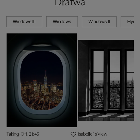
Dratwa
Windows III
Windows
Windows II
Flying
Taking-Off, 21:45
Isabelle´s View