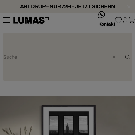
ART DROP – NUR 72H – JETZT SICHERN
whatsApp
Kontakt