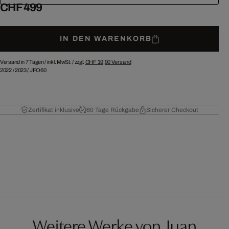
CHF 499
IN DEN WARENKORB
Versand in 7 Tagen /
inkl. MwSt. / zzgl.
CHF 19,90
Versand
2022
/
2023
/
JFO60
Zertifikat inklusive
60 Tage Rückgabe
Sicherer Checkout
Weitere Werke von Juan