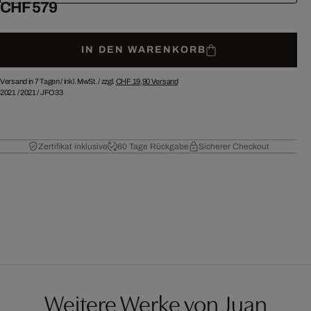
CHF 579
IN DEN WARENKORB
Versand in 7 Tagen /
inkl. MwSt. / zzgl.
CHF 19,90
Versand
2021
/
2021
/
JFO33
Zertifikat inklusive
60 Tage Rückgabe
Sicherer Checkout
Weitere Werke von Juan