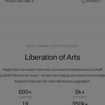
Peonies and Tulips II
Peonies and T
DER LUMAS UNTERSCHIED
Liberation of Arts
Gegründet von einem Sammler und einer Kunsthistorikerin schafft
LUMAS Räume für Kunst – fördert den Dialog und macht hochwertig
limitierte Editionen für mehr Menschen zugänglich.
500+
5k+
KÜNSTLER
EDITIONEN
19
350k+