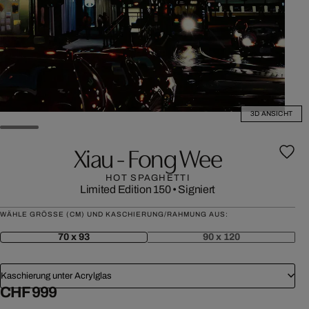
3D ANSICHT
Xiau - Fong Wee
HOT SPAGHETTI
Limited Edition 150
•
Signiert
WÄHLE GRÖSSE (CM) UND KASCHIERUNG/RAHMUNG AUS:
70 x 93
90 x 120
Kaschierung unter Acrylglas
CHF 999