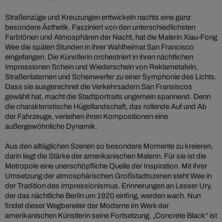
Straßenzüge und Kreuzungen entwickeln nachts eine ganz
besondere Ästhetik. Fasziniert von den unterschiedlichsten
Farbtönen und Atmosphären der Nacht, hat die Malerin Xiau-Fong
Wee die späten Stunden in ihrer Wahlheimat San Francisco
eingefangen. Die Künstlerin orchestriert in ihren nächtlichen
Impressionen Schein und Wiederschein von Reklametafeln,
Straßenlaternen und Scheinwerfer zu einer Symphonie des Lichts.
Dass sie ausgerechnet die Verkehrsadern San Fransiscos
gewählt hat, macht die Stadtportraits ungemein spannend. Denn
die charakteristische Hügellandschaft, das rollende Auf und Ab
der Fahrzeuge, verleihen ihren Kompositionen eine
außergewöhnliche Dynamik.
Aus den alltäglichen Szenen so besondere Momente zu kreieren,
darin liegt die Stärke der amerikanischen Malerin. Für sie ist die
Metropole eine unerschöpfliche Quelle der Inspiration. Mit ihrer
Umsetzung der atmosphärischen Großstadtszenen steht Wee in
der Tradition des Impressionismus. Erinnerungen an Lesser Ury,
der das nächtliche Berlin um 1920 einfing, werden wach. Nun
findet dieser Wegbereiter der Moderne im Werk der
amerikanischen Künstlerin seine Fortsetzung. „Concrete Black“ ist