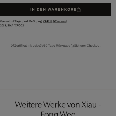
IN DEN WARENKORB
Versand in 7 Tagen /
inkl. MwSt. / zzgl.
CHF 19,90
Versand
2013
/
2014
/
XFO02
Zertifikat inklusive
60 Tage Rückgabe
Sicherer Checkout
Weitere Werke von Xiau -
Fong Wee