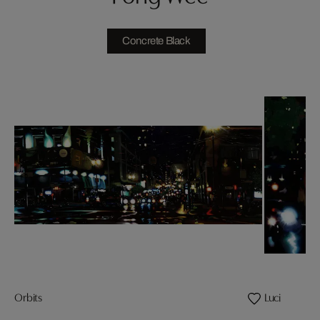
Concrete Black
Orbits
Luci