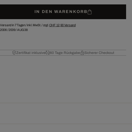
IN DEN WARENKORB
Versand in 7 Tagen /
inkl. MwSt. / zzgl.
CHF 12,90
Versand
2006
/
2009
/
AUG38
Zertifikat inklusive
60 Tage Rückgabe
Sicherer Checkout