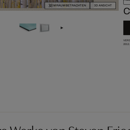
IM RAUM BETRACHTEN
3D ANSICHT
C
VERS
2012
re Werke von Steven Fri