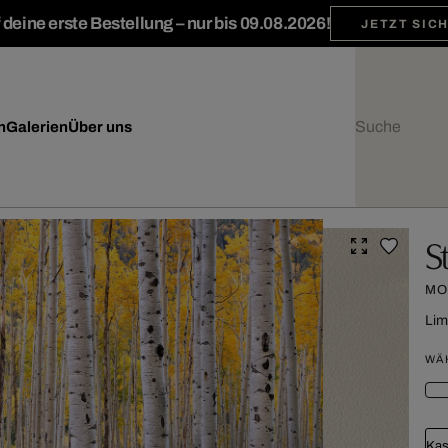
deine erste Bestellung – nur bis 09.08.2026!
JETZT SIC
n
Galerien
Über uns
S
MO
Lim
WÄ
Kas