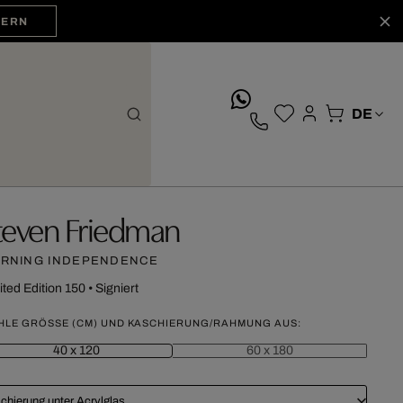
HERN
whatsApp
teven Friedman
RNING INDEPENDENCE
ited Edition 150
•
Signiert
HLE GRÖSSE (CM) UND KASCHIERUNG/RAHMUNG AUS:
40 x 120
60 x 180
chierung unter Acrylglas