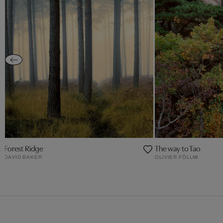
Forest Ridge
The way to Tao
DAVID BAKER
OLIVIER FÖLLMI