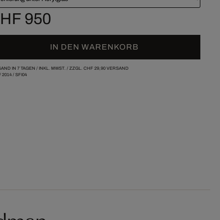
HF 950
IN DEN WARENKORB
AND IN 7 TAGEN /
INKL. MWST. / ZZGL.
CHF 29,90
VERSAND
/
2014
/
SFI04
edman