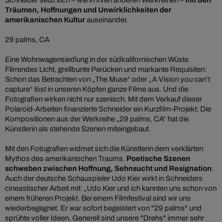
Schneider setzt sich – wie in ihren anderen Werkreihen –
mit den
Träumen, Hoffnungen und Unwirklichkeiten der
amerikanischen Kultur
auseinander.
29 palms, CA
Eine Wohnwagensiedlung in der südkalifornischen Wüste.
Flirrendes Licht, grellbunte Perücken und markante Requisiten:
Schon das Betrachten von „The Muse“ oder „A Vision you can’t
capture“ löst in unseren Köpfen ganze Filme aus. Und die
Fotografien wirken nicht nur szenisch. Mit dem Verkauf dieser
Polaroid-Arbeiten finanzierte Schneider ein Kurzfilm-Projekt: Die
Kompositionen aus der Werkreihe „29 palms, CA“ hat die
Künstlerin als stehende Szenen miteingebaut.
Mit den Fotografien widmet sich die Künstlerin dem verklärten
Mythos des amerikanischen Traums.
Poetische Szenen
schweben zwischen Hoffnung, Sehnsucht und Resignation
.
Auch der deutsche Schauspieler Udo Kier wirkt in Schneiders
cineastischer Arbeit mit: „Udo Kier und ich kannten uns schon von
einem früheren Projekt. Bei einem Filmfestival sind wir uns
wiederbegegnet. Er war sofort begeistert von "29 palms" und
sprühte voller Ideen. Generell sind unsere "Drehs" immer sehr