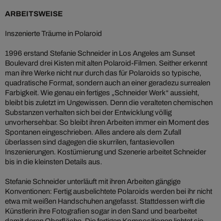
ARBEITSWEISE
Inszenierte Träume in Polaroid
1996 erstand Stefanie Schneider in Los Angeles am Sunset
Boulevard drei Kisten mit alten Polaroid-Filmen. Seither erkennt
man ihre Werke nicht nur durch das für Polaroids so typische,
quadratische Format, sondern auch an einer geradezu surrealen
Farbigkeit. Wie genau ein fertiges „Schneider Werk“ aussieht,
bleibt bis zuletzt im Ungewissen. Denn die veralteten chemischen
Substanzen verhalten sich bei der Entwicklung völlig
unvorhersehbar. So bleibt ihren Arbeiten immer ein Moment des
Spontanen eingeschrieben. Alles andere als dem Zufall
überlassen sind dagegen die skurrilen, fantasievollen
Inszenierungen. Kostümierung und Szenerie arbeitet Schneider
bis in die kleinsten Details aus.
Stefanie Schneider unterläuft mit ihren Arbeiten gängige
Konventionen: Fertig ausbelichtete Polaroids werden bei ihr nicht
etwa mit weißen Handschuhen angefasst. Stattdessen wirft die
Künstlerin ihre Fotografien sogar in den Sand und bearbeitet