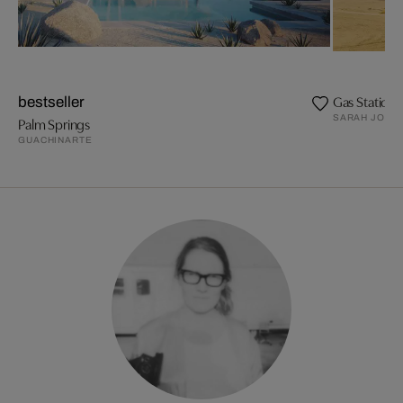
Gas Station
bestseller
SARAH JOHAN
Palm Springs
GUACHINARTE