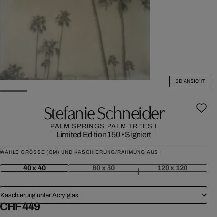
3D ANSICHT
Stefanie Schneider
PALM SPRINGS PALM TREES I
Limited Edition 150
•
Signiert
WÄHLE GRÖSSE (CM) UND KASCHIERUNG/RAHMUNG AUS:
40 x 40
80 x 80
120 x 120
Kaschierung unter Acrylglas
CHF 449