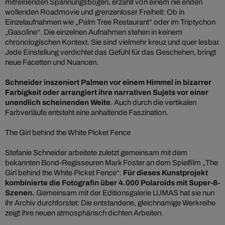
mitreißenden Spannungsbogen, erzählt von einem nie enden
wollenden Roadmovie und grenzenloser Freiheit: Ob in
Einzelaufnahmen wie „Palm Tree Restaurant“ oder im Triptychon
„Gasoline“. Die einzelnen Aufnahmen stehen in keinem
chronologischen Kontext. Sie sind vielmehr kreuz und quer lesbar.
Jede Einstellung verdichtet das Gefühl für das Geschehen, bringt
neue Facetten und Nuancen.
Schneider inszeniert Palmen vor einem Himmel in bizarrer
Farbigkeit oder arrangiert ihre narrativen Sujets vor einer
unendlich scheinenden Weite
. Auch durch die vertikalen
Farbverläufe entsteht eine anhaltende Faszination.
The Girl behind the White Picket Fence
Stefanie Schneider arbeitete zuletzt gemeinsam mit dem
bekannten Bond-Regisseuren Mark Foster an dem Spielfilm „The
Girl behind the White Picket Fence“.
Für dieses Kunstprojekt
kombinierte die Fotografin über 4.000 Polaroids mit Super-8-
Szenen.
Gemeinsam mit der Editionsgalerie LUMAS hat sie nun
ihr Archiv durchforstet: Die entstandene, gleichnamige Werkreihe
zeigt ihre neuen atmosphärisch dichten Arbeiten.