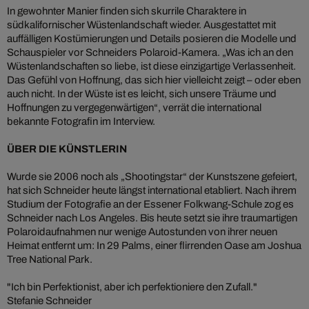
In gewohnter Manier finden sich skurrile Charaktere in
südkalifornischer Wüstenlandschaft wieder. Ausgestattet mit
auffälligen Kostümierungen und Details posieren die Modelle und
Schauspieler vor Schneiders Polaroid-Kamera. „Was ich an den
Wüstenlandschaften so liebe, ist diese einzigartige Verlassenheit.
Das Gefühl von Hoffnung, das sich hier vielleicht zeigt – oder eben
auch nicht. In der Wüste ist es leicht, sich unsere Träume und
Hoffnungen zu vergegenwärtigen“, verrät die international
bekannte Fotografin im Interview.
ÜBER DIE KÜNSTLERIN
Wurde sie 2006 noch als „Shootingstar“ der Kunstszene gefeiert,
hat sich Schneider heute längst international etabliert. Nach ihrem
Studium der Fotografie an der Essener Folkwang-Schule zog es
Schneider nach Los Angeles. Bis heute setzt sie ihre traumartigen
Polaroidaufnahmen nur wenige Autostunden von ihrer neuen
Heimat entfernt um: In 29 Palms, einer flirrenden Oase am Joshua
Tree National Park.
"Ich bin Perfektionist, aber ich perfektioniere den Zufall."
Stefanie Schneider