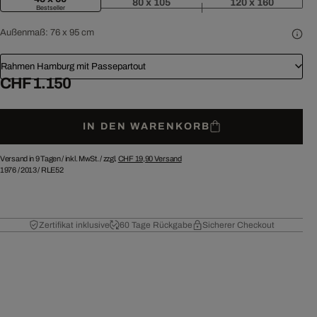
80 x 105
120 x 160
Bestseller
Außenmaß:
76 x 95 cm
Rahmen Hamburg mit Passepartout
CHF 1.150
IN DEN WARENKORB
Versand in 9 Tagen /
inkl. MwSt. / zzgl.
CHF 19,90
Versand
1976
/
2013
/
RLE52
Zertifikat inklusive
60 Tage Rückgabe
Sicherer Checkout