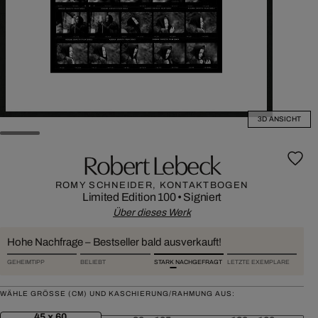
3D ANSICHT
Robert Lebeck
ROMY SCHNEIDER, KONTAKTBOGEN
Limited Edition 100
•
Signiert
Über dieses Werk
Hohe Nachfrage – Bestseller bald ausverkauft!
GEHEIMTIPP
BELIEBT
STARK NACHGEFRAGT
LETZTE EXEMPLARE
WÄHLE GRÖSSE (CM) UND KASCHIERUNG/RAHMUNG AUS:
45 x 60