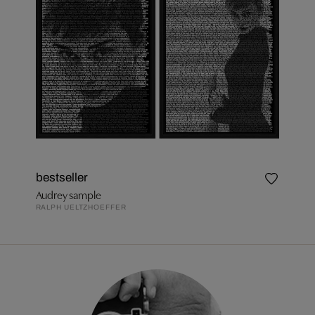
bestseller
Audrey sample
RALPH UELTZHOEFFER