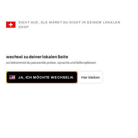
SIEHT AUS, ALS WÄRST DU NICHT IN DEINEM LOKALEN
SHOP
wechsel zu deiner lokalen Seite
so bekommst du passende preise, sprache und lieferoptionen
JA, ICH MÖCHTE WECHSELN.
Hier bleiben