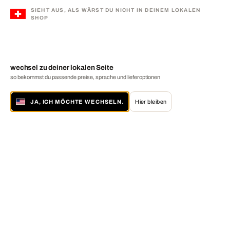
SIEHT AUS, ALS WÄRST DU NICHT IN DEINEM LOKALEN
SHOP
wechsel zu deiner lokalen Seite
so bekommst du passende preise, sprache und lieferoptionen
JA, ICH MÖCHTE WECHSELN.
Hier bleiben