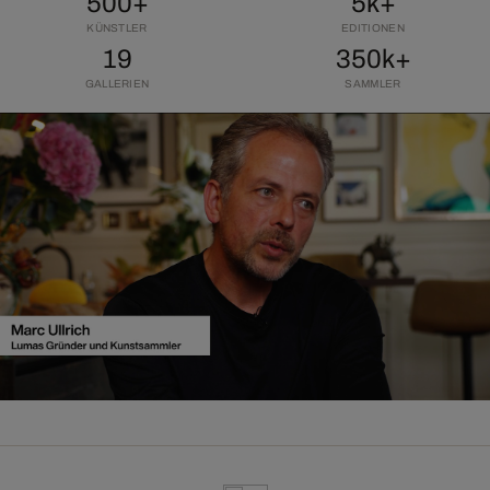
500+
5k+
KÜNSTLER
EDITIONEN
19
350k+
GALLERIEN
SAMMLER