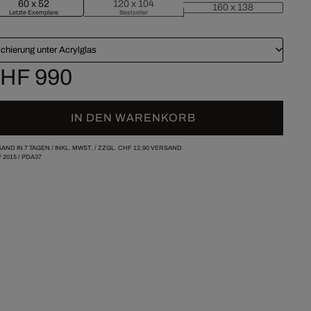
60 x 52
120 x 104
160 x 138
Letzte Exemplare
Bestseller
chierung unter Acrylglas
HF 990
IN DEN WARENKORB
AND IN 7 TAGEN /
INKL. MWST. / ZZGL.
CHF 12,90
VERSAND
/
2015
/
PDA37