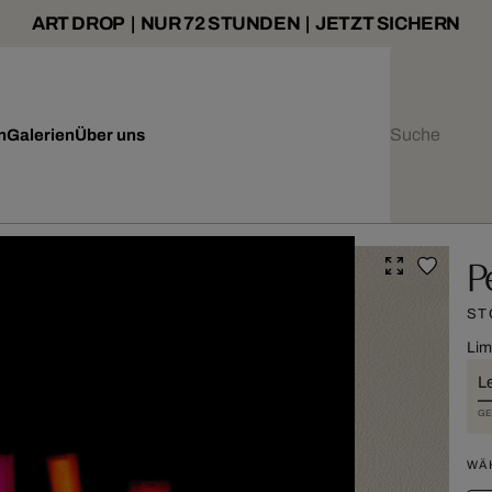
ART DROP | NUR 72 STUNDEN | JETZT SICHERN
n
Galerien
Über uns
P
ST
Lim
L
GE
WÄ