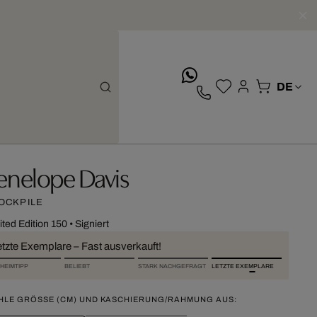
whatsApp
enelope Davis
OCKPILE
ited Edition 150
•
Signiert
etzte Exemplare – Fast ausverkauft!
HEIMTIPP
BELIEBT
STARK NACHGEFRAGT
LETZTE EXEMPLARE
HLE GRÖSSE (CM) UND KASCHIERUNG/RAHMUNG AUS: