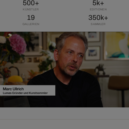
500+
5k+
KÜNSTLER
EDITIONEN
19
350k+
GALLERIEN
SAMMLER