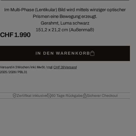
Im Multi-Phase (Lentikular) Bild wird mittels winziger optischer
Prismen eine Bewegung erzeugt.
Gerahmt, Luma schwarz
151,2 x 21,2 cm (Außenmaß)
CHF 1.990
IN DEN WARENKORB
Versand in 3 Wochen /
inkl. MwSt. / zzgl.
CHF 39
Versand
2025
/
2026
/
PBL31
Zertifikat inklusive
60 Tage Rückgabe
Sicherer Checkout