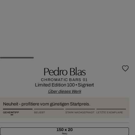
Pedro Blas
CHROMATIC BARS 01
Limited Edition 100
•
Signiert
Über dieses Werk
Neuheit - profitiere vom günstigen Startpreis.
GEHEIMTIPP
BELIEBT
STARK NACHGEFRAGT
LETZTE EXEMPLARE
150 x 20
Neu