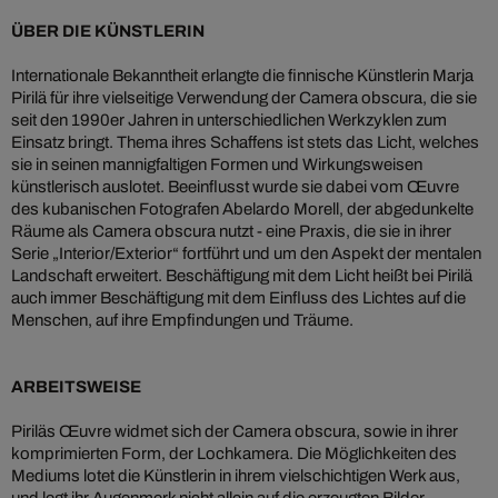
ÜBER DIE KÜNSTLERIN
Internationale Bekanntheit erlangte die finnische Künstlerin Marja
Pirilä für ihre vielseitige Verwendung der Camera obscura, die sie
seit den 1990er Jahren in unterschiedlichen Werkzyklen zum
Einsatz bringt. Thema ihres Schaffens ist stets das Licht, welches
sie in seinen mannigfaltigen Formen und Wirkungsweisen
künstlerisch auslotet. Beeinflusst wurde sie dabei vom Œuvre
des kubanischen Fotografen Abelardo Morell, der abgedunkelte
Räume als Camera obscura nutzt - eine Praxis, die sie in ihrer
Serie „Interior/Exterior“ fortführt und um den Aspekt der mentalen
Landschaft erweitert. Beschäftigung mit dem Licht heißt bei Pirilä
auch immer Beschäftigung mit dem Einfluss des Lichtes auf die
Menschen, auf ihre Empfindungen und Träume.
ARBEITSWEISE
Piriläs Œuvre widmet sich der Camera obscura, sowie in ihrer
komprimierten Form, der Lochkamera. Die Möglichkeiten des
Mediums lotet die Künstlerin in ihrem vielschichtigen Werk aus,