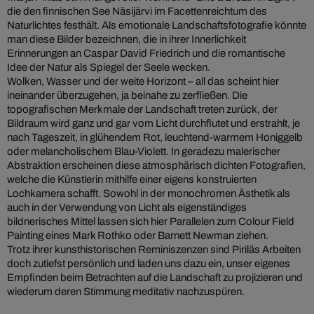
die den finnischen See Näsijärvi im Facettenreichtum des
Naturlichtes festhält. Als emotionale Landschaftsfotografie könnte
man diese Bilder bezeichnen, die in ihrer Innerlichkeit
Erinnerungen an Caspar David Friedrich und die romantische
Idee der Natur als Spiegel der Seele wecken.
Wolken, Wasser und der weite Horizont – all das scheint hier
ineinander überzugehen, ja beinahe zu zerfließen. Die
topografischen Merkmale der Landschaft treten zurück, der
Bildraum wird ganz und gar vom Licht durchflutet und erstrahlt, je
nach Tageszeit, in glühendem Rot, leuchtend-warmem Honiggelb
oder melancholischem Blau-Violett. In geradezu malerischer
Abstraktion erscheinen diese atmosphärisch dichten Fotografien,
welche die Künstlerin mithilfe einer eigens konstruierten
Lochkamera schafft. Sowohl in der monochromen Ästhetik als
auch in der Verwendung von Licht als eigenständiges
bildnerisches Mittel lassen sich hier Parallelen zum Colour Field
Painting eines Mark Rothko oder Barnett Newman ziehen.
Trotz ihrer kunsthistorischen Reminiszenzen sind Piriläs Arbeiten
doch zutiefst persönlich und laden uns dazu ein, unser eigenes
Empfinden beim Betrachten auf die Landschaft zu projizieren und
wiederum deren Stimmung meditativ nachzuspüren.