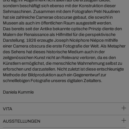
und legt ihr Augenmerk nicht allein auf die erzeugten Bilder,
sondern beschäftigt sich ebenso mit der Konstruktion dieser
Sehmaschinen. Zusammen mit dem Fotografen Petri Nuutinen
hat sie zahlreiche Camerae obscurae gebaut, die sowohl in
Museen als auch im öffentlichen Raum ausgestellt werden.
Das bereits seit der Antike bekannte optische Prinzip diente den
Malern der Renaissance als Hilfmittel für die perspektivische
Darstellung. 1826 erzeugte Joseph Nicéphore Niépce mithilfe
einer Camera obscura die erste Fotografie der Welt. Als Metapher
des Sehens hat dieses historische Medium auch in der
zeitgenössichen Kunst nicht an Relevanz verloren, da es den
Künstlern ermöglichst, die menschliche Wahrnehmung selbst zu
erforschen und darzustellen. Nicht zuletzt ist diese entschleunigte
Methode der Bildproduktion auch ein Gegenentwurf zur
schnelllebigen Fotografie unseres digitalen Zeitalters.
Daniela Kummle
VITA
AUSSTELLUNGEN