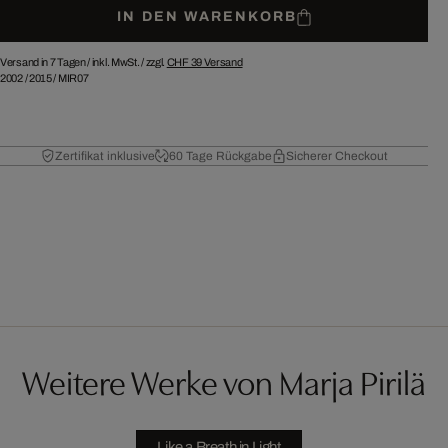
IN DEN WARENKORB
Versand in 7 Tagen /
inkl. MwSt. / zzgl.
CHF 39
Versand
2002
/
2015
/
MIR07
Zertifikat inklusive
60 Tage Rückgabe
Sicherer Checkout
Weitere Werke von Marja Pirilä
Like a Breath in Light