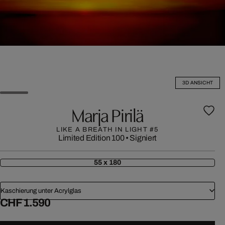
3D ANSICHT
Marja Pirilä
LIKE A BREATH IN LIGHT #5
Limited Edition 100
•
Signiert
55 x 180
Kaschierung unter Acrylglas
CHF 1.590