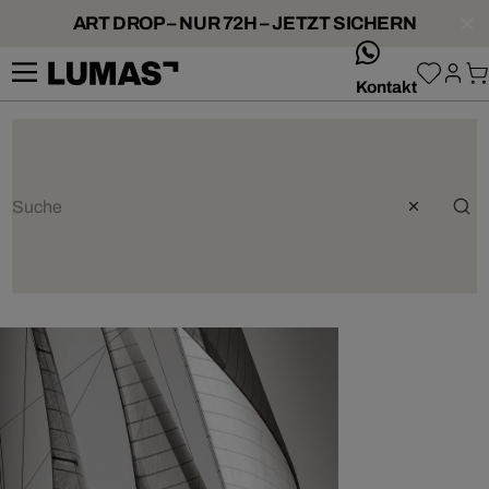
ART DROP – NUR 72H – JETZT SICHERN
whatsApp
Kontakt