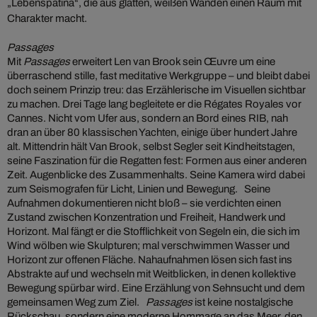
„Lebenspatina“, die aus glatten, weißen Wänden einen Raum mit
Charakter macht.
Passages
Mit
Passages
erweitert Len van Brook sein Œuvre um eine
überraschend stille, fast meditative Werkgruppe – und bleibt dabei
doch seinem Prinzip treu: das Erzählerische im Visuellen sichtbar
zu machen. Drei Tage lang begleitete er die Régates Royales vor
Cannes. Nicht vom Ufer aus, sondern an Bord eines RIB, nah
dran an über 80 klassischen Yachten, einige über hundert Jahre
alt. Mittendrin hält Van Brook, selbst Segler seit Kindheitstagen,
seine Faszination für die Regatten fest: Formen aus einer anderen
Zeit. Augenblicke des Zusammenhalts. Seine Kamera wird dabei
zum Seismografen für Licht, Linien und Bewegung. Seine
Aufnahmen dokumentieren nicht bloß – sie verdichten einen
Zustand zwischen Konzentration und Freiheit, Handwerk und
Horizont. Mal fängt er die Stofflichkeit von Segeln ein, die sich im
Wind wölben wie Skulpturen; mal verschwimmen Wasser und
Horizont zur offenen Fläche. Nahaufnahmen lösen sich fast ins
Abstrakte auf und wechseln mit Weitblicken, in denen kollektive
Bewegung spürbar wird. Eine Erzählung von Sehnsucht und dem
gemeinsamen Weg zum Ziel.
Passages
ist keine nostalgische
Rückschau, sondern eine moderne Hommage an das Meer, den