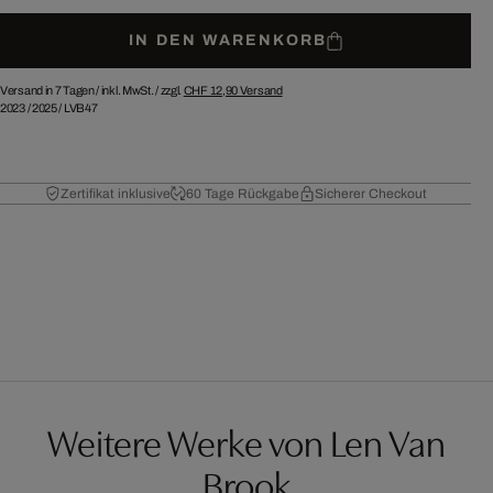
IN DEN WARENKORB
Versand in 7 Tagen /
inkl. MwSt. / zzgl.
CHF 12,90
Versand
2023
/
2025
/
LVB47
Zertifikat inklusive
60 Tage Rückgabe
Sicherer Checkout
Weitere Werke von Len Van
Brook