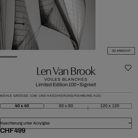
3D ANSICHT
Len Van Brook
VOILES BLANCHES
Limited Edition 100
•
Signiert
WÄHLE GRÖSSE (CM) UND KASCHIERUNG/RAHMUNG AUS:
40 x 40
80 x 80
120 x 120
Kaschierung unter Acrylglas
CHF 499