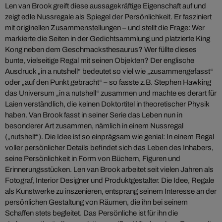
Len van Brook greift diese aussagekräftige Eigenschaft auf und
zeigt edle Nussregale als Spiegel der Persönlichkeit. Er fasziniert
mit originellen Zusammenstellungen – und stellt die Frage: Wer
markierte die Seiten in der Gedichtsammlung und platzierte King
Kong neben dem Geschmacksthesaurus? Wer füllte dieses
bunte, vielseitige Regal mit seinen Objekten? Der englische
Ausdruck „in a nutshell“ bedeutet so viel wie „zusammengefasst“
oder „auf den Punkt gebracht“ – so fasste z.B. Stephen Hawking
das Universum „in a nutshell“ zusammen und machte es derart für
Laien verständlich, die keinen Doktortitel in theoretischer Physik
haben. Van Brook fasst in seiner Serie das Leben nun in
besonderer Art zusammen, nämlich in einem Nussregal
(„nutshelf“). Die Idee ist so einprägsam wie genial: In einem Regal
voller persönlicher Details befindet sich das Leben des Inhabers,
seine Persönlichkeit in Form von Büchern, Figuren und
Erinnerungsstücken. Len van Brook arbeitet seit vielen Jahren als
Fotograf, Interior Designer und Produktgestalter. Die Idee, Regale
als Kunstwerke zu inszenieren, entsprang seinem Interesse an der
persönlichen Gestaltung von Räumen, die ihn bei seinem
Schaffen stets begleitet. Das Persönliche ist für ihn die