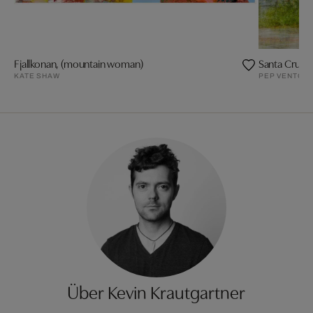
Fjallkonan, (mountain woman)
Santa Cruz, 
KATE SHAW
PEP VENTOS
Über Kevin Krautgartner