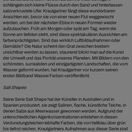
schlängeln sich kleine Flüsse durch den Sand und hinterlassen
salzverkrustete Ufer. Krautgartner fängt diese wunderbaren
Ansichten ein, bevor sie von einer neuen Flut weggewischt
werden, um bei der nächsten Ebbe in neuen Formen wieder
aufzutauchen. Früh am Morgen oder spät am Tag, wenn die
Sonne am tiefsten steht, sind diese spektakulären Aussichten am
farbenprächtigsten. Sind das wirklich Luftbildaufnahmen oder
Gemälde? Die Natur scheint den Grat zwischen beidem
unsichtbar werden zu lassen, staunend blickt man auf die Kunst
der Umwelt und das Porträt unseres Planeten. Mit Bildern von den
schönsten, surrealsten und einzigartigsten Landschaften, die vom
Wasser geformt wurden, hat Krautgartner vor kurzem seinen
ersten Bildband Wasser.Farben veröffentlicht.
Salt Shapes
Seine Serie Salt Shape hat der Künstler in Australien und in
Spanien produziert, sie zeigt Salinen, flache, künstliche Teiche, in
denen Salze aus Meerwasser gewonnen werden. Aufgrund der
unterschiedlichen Algenkonzentrationen entstehen in diesen
Verdunstungsteichen lebhafte Farben, die von hellblau über grün
bis tiefrot reichen. Krautgartners Aufnahmen aus dieser Serie sind