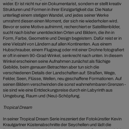
wider. Er ist nicht nur ein Dokumentarist, sondern er stellt kreativ
Strukturen und Formen in ihrer Einzigartigkeit dar. Die Natur
unterliegt einem stetigen Wandel, und jedes seiner Werke
umrahmt diesen einen Moment, der sich nie wiederholen wird.
Bevor er seine Motive aufnimmt, recherchiert er Satellitenbilder,
sucht nach bisher unentdeckten Orten und Bildern, die ihn in
Form, Farbe, Geometrie und Design begeistern. Dafür reist er in
eine Vielzahl von Ländern auf allen Kontinenten. Aus einem
Hubschrauber, einem Flugzeug oder mit einer Drohne fotografiert
er oft in einem 90-Grad-Winkel, senkrecht nach unten. In diesem
Winkel erscheinen seine Aufnahmen zunächst als flächige
Gebilde, beim genauen Betrachten aber tun sich die
verschiedenen Details der Landschaften auf: Straßen, Wege,
Felder, Seen, Flüsse, Wellen, neu geschaffene Formationen. Auf
seinen Bildern verschwinden die sonst wahrnehmbaren Grenzen -
sie sind wie eine Entdeckungsreise durch ein Labyrinth aus
Umgebung, Raum und (Neu)-Schöpfung.
Tropical Dream
In seiner Tropical Dream Serie inszeniert der Fotokünstler Kevin
Krautgartner Küstenabschnitte der Seychellen und lädt die