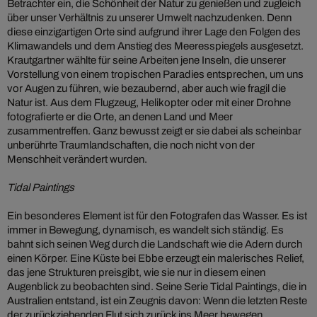
Betrachter ein, die Schönheit der Natur zu genießen und zugleich
über unser Verhältnis zu unserer Umwelt nachzudenken. Denn
diese einzigartigen Orte sind aufgrund ihrer Lage den Folgen des
Klimawandels und dem Anstieg des Meeresspiegels ausgesetzt.
Krautgartner wählte für seine Arbeiten jene Inseln, die unserer
Vorstellung von einem tropischen Paradies entsprechen, um uns
vor Augen zu führen, wie bezaubernd, aber auch wie fragil die
Natur ist. Aus dem Flugzeug, Helikopter oder mit einer Drohne
fotografierte er die Orte, an denen Land und Meer
zusammentreffen. Ganz bewusst zeigt er sie dabei als scheinbar
unberührte Traumlandschaften, die noch nicht von der
Menschheit verändert wurden.
Tidal Paintings
Ein besonderes Element ist für den Fotografen das Wasser. Es ist
immer in Bewegung, dynamisch, es wandelt sich ständig. Es
bahnt sich seinen Weg durch die Landschaft wie die Adern durch
einen Körper. Eine Küste bei Ebbe erzeugt ein malerisches Relief,
das jene Strukturen preisgibt, wie sie nur in diesem einen
Augenblick zu beobachten sind. Seine Serie Tidal Paintings, die in
Australien entstand, ist ein Zeugnis davon: Wenn die letzten Reste
der zurückziehenden Flut sich zurück ins Meer bewegen,