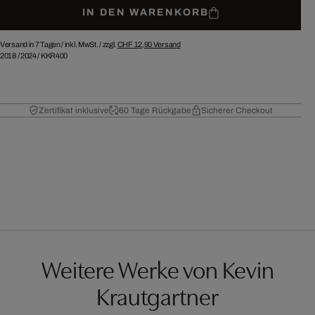
IN DEN WARENKORB
Versand in 7 Tagen /
inkl. MwSt. / zzgl.
CHF 12,90
Versand
2018
/
2024
/
KKR400
Zertifikat inklusive
60 Tage Rückgabe
Sicherer Checkout
Weitere Werke von Kevin
Krautgartner