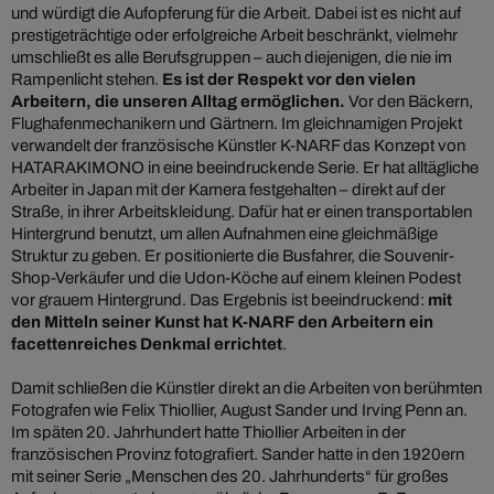
und würdigt die Aufopferung für die Arbeit. Dabei ist es nicht auf
prestigeträchtige oder erfolgreiche Arbeit beschränkt, vielmehr
umschließt es alle Berufsgruppen – auch diejenigen, die nie im
Rampenlicht stehen.
Es ist der Respekt vor den vielen
Arbeitern, die unseren Alltag ermöglichen.
Vor den Bäckern,
Flughafenmechanikern und Gärtnern. Im gleichnamigen Projekt
verwandelt der französische Künstler K-NARF das Konzept von
HATARAKIMONO in eine beeindruckende Serie. Er hat alltägliche
Arbeiter in Japan mit der Kamera festgehalten – direkt auf der
Straße, in ihrer Arbeitskleidung. Dafür hat er einen transportablen
Hintergrund benutzt, um allen Aufnahmen eine gleichmäßige
Struktur zu geben. Er positionierte die Busfahrer, die Souvenir-
Shop-Verkäufer und die Udon-Köche auf einem kleinen Podest
vor grauem Hintergrund. Das Ergebnis ist beeindruckend:
mit
den Mitteln seiner Kunst hat K-NARF den Arbeitern ein
facettenreiches Denkmal errichtet
.
Damit schließen die Künstler direkt an die Arbeiten von berühmten
Fotografen wie Felix Thiollier, August Sander und Irving Penn an.
Im späten 20. Jahrhundert hatte Thiollier Arbeiten in der
französischen Provinz fotografiert. Sander hatte in den 1920ern
mit seiner Serie „Menschen des 20. Jahrhunderts“ für großes