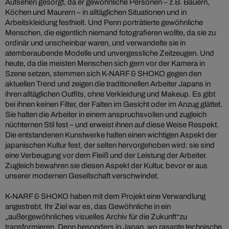
Aufsehen gesorgt, da er gewöhnliche Personen – z.B. Bauern,
Köchen und Maurern – in alltäglichen Situationen und in
Arbeitskleidung festhielt. Und Penn porträtierte gewöhnliche
Menschen, die eigentlich niemand fotografieren wollte, da sie zu
ordinär und unscheinbar waren, und verwandelte sie in
atemberaubende Modelle und unvergessliche Zeitzeugen. Und
heute, da die meisten Menschen sich gern vor der Kamera in
Szene setzen, stemmen sich K-NARF & SHOKO gegen den
aktuellen Trend und zeigen die traditionellen Arbeiter Japans in
ihren alltäglichen Outfits, ohne Verkleidung und Makeup. Es gibt
bei ihnen keinen Filter, der Falten im Gesicht oder im Anzug glättet.
Sie halten die Arbeiter in einem anspruchsvollen und zugleich
nüchternen Stil fest – und erweist ihnen auf diese Weise Respekt.
Die entstandenen Kunstwerke halten einen wichtigen Aspekt der
japanischen Kultur fest, der selten hervorgehoben wird: sie sind
eine Verbeugung vor dem Fleiß und der Leistung der Arbeiter.
Zugleich bewahren sie diesen Aspekt der Kultur, bevor er aus
unserer modernen Gesellschaft verschwindet.
K-NARF & SHOKO haben mit dem Projekt eine Verwandlung
angestrebt. Ihr Ziel war es, das Gewöhnliche in ein
„außergewöhnliches visuelles Archiv für die Zukunft“zu
transformieren. Denn besonders in Japan, wo rasante technische