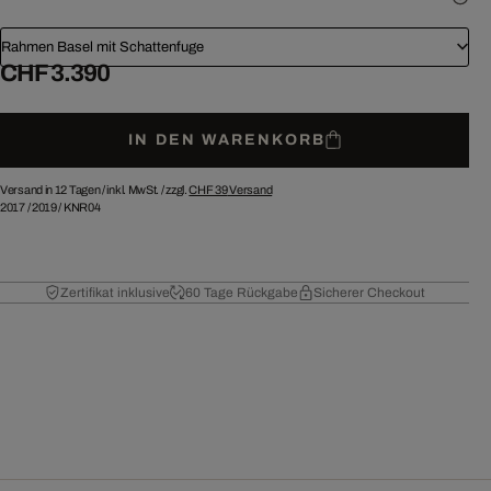
Rahmen Basel mit Schattenfuge
CHF 3.390
IN DEN WARENKORB
Versand in 12 Tagen /
inkl. MwSt. / zzgl.
CHF 39
Versand
2017
/
2019
/
KNR04
Zertifikat inklusive
60 Tage Rückgabe
Sicherer Checkout