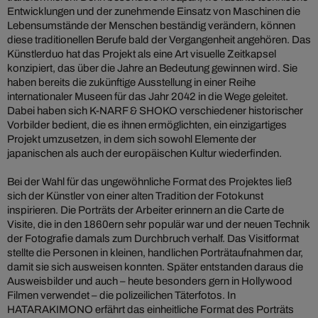
Entwicklungen und der zunehmende Einsatz von Maschinen die
Lebensumstände der Menschen beständig verändern, können
diese traditionellen Berufe bald der Vergangenheit angehören. Das
Künstlerduo hat das Projekt als eine Art visuelle Zeitkapsel
konzipiert, das über die Jahre an Bedeutung gewinnen wird. Sie
haben bereits die zukünftige Ausstellung in einer Reihe
internationaler Museen für das Jahr 2042 in die Wege geleitet.
Dabei haben sich K-NARF & SHOKO verschiedener historischer
Vorbilder bedient, die es ihnen ermöglichten, ein einzigartiges
Projekt umzusetzen, in dem sich sowohl Elemente der
japanischen als auch der europäischen Kultur wiederfinden.
Bei der Wahl für das ungewöhnliche Format des Projektes ließ
sich der Künstler von einer alten Tradition der Fotokunst
inspirieren. Die Porträts der Arbeiter erinnern an die Carte de
Visite, die in den 1860ern sehr populär war und der neuen Technik
der Fotografie damals zum Durchbruch verhalf. Das Visitformat
stellte die Personen in kleinen, handlichen Porträtaufnahmen dar,
damit sie sich ausweisen konnten. Später entstanden daraus die
Ausweisbilder und auch – heute besonders gern in Hollywood
Filmen verwendet – die polizeilichen Täterfotos. In
HATARAKIMONO erfährt das einheitliche Format des Porträts