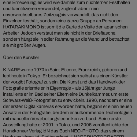
eine Erneuerung, es wird wie damals zum nüchternen Festhalten
und Identifizieren verwendet, zugleich aber in ein
unverwechselbares Zeitzeugnis verwandelt, das nicht den
Einzelnen festhält, sondern eine ganze Gruppe an Personen.
HATARAKIMONO ist somit die Carte de Visite der japanischen
Arbeiter. Jedoch verstaut man sie nicht in der Brieftasche,
sondern hängt sie in edler Rahmung an die Wand und betrachtet
sie mit großen Augen.
Über den Künstler
K-NARF wurde 1970 in Saint-Etienne, Frankreich, geboren und
lebt heute in Tokyo. Er bezeichnet sich selbst als einen Künstler,
der vorgibt Fotograf zu sein. Die Kunst und das Handwerk der
Fotografie erlernte er in Eigenregie – als 15jähriger Junge
installierte er im Bad seiner Eltern eine Dunkelkammer, um erste
Schwarz-Weiß-Fotografien zu entwickeln. 1996, nachdem er eine
der ersten Digitalkameras erworben hatte, begann er einen neuen
Ansatz in der Fotografie, bei dem er aufkommende Technologien
mit manuellen Verarbeitungstechniken verband. Seine erste
Ausstellung hatte er 2001 in Tokio, und 2005 veröffentlichte der
Hongkonger Verlag IdN das Buch NEO-PHOTO, das seinem
Werk gewidmet ist. Später erfand K-NARF PHOTOGRAFFITI,