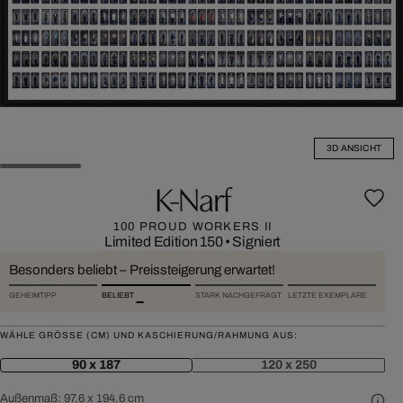
3D ANSICHT
K-Narf
100 PROUD WORKERS II
Limited Edition 150
•
Signiert
Besonders beliebt – Preissteigerung erwartet!
GEHEIMTIPP
BELIEBT
STARK NACHGEFRAGT
LETZTE EXEMPLARE
WÄHLE GRÖSSE (CM) UND KASCHIERUNG/RAHMUNG AUS:
90 x 187
120 x 250
Außenmaß:
97.6 x 194.6 cm