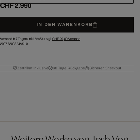
CHF 2.990
IN DEN WARENKORB
Versand in 7 Tagen /
inkl. MwSt. / zzgl.
CHF 29,90
Versand
2007
/
2008
/
JVS19
Zertifikat inklusive
60 Tage Rückgabe
Sicherer Checkout
Weitere Werke von Josh Von