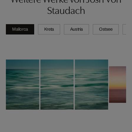
Staudach
Mallorca
Kreta
Austria
Ostsee
N