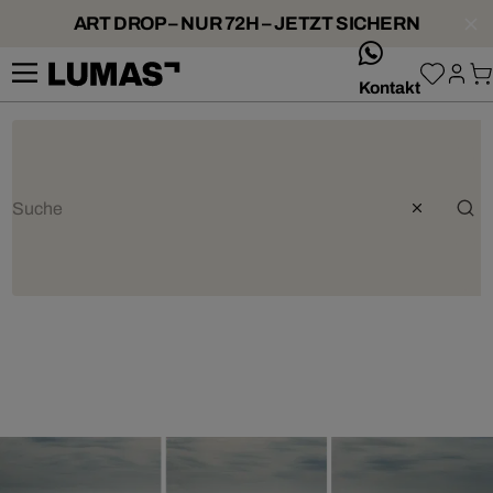
ART DROP – NUR 72H – JETZT SICHERN
whatsApp
Kontakt