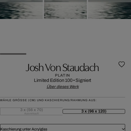
Josh Von Staudach
PLATIN
Limited Edition 100
•
Signiert
Über dieses Werk
WÄHLE GRÖSSE (CM) UND KASCHIERUNG/RAHMUNG AUS:
3 x (56 x 70)
3 x (96 x 120)
Ausverkauft
Kaschierung unter Acrylglas