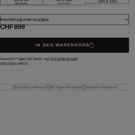
100 x 150
Bestseller
Bestseller
Kaschierung unter Acrylglas
CHF 899
IN DEN WARENKORB
Versand in 7 Tagen /
inkl. MwSt. / zzgl.
CHF 19,90
Versand
2015
/
2020
/
HPO15
Zertifikat inklusive
60 Tage Rückgabe
Sicherer Checkout