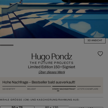
3D ANSICHT
Hugo Pondz
THE FUTURE PROJECTS
Limited Edition 150
•
Signiert
Über dieses Werk
Hohe Nachfrage – Bestseller bald ausverkauft!
GEHEIMTIPP
BELIEBT
STARK NACHGEFRAGT
LETZTE EXEMPLARE
WÄHLE GRÖSSE (CM) UND KASCHIERUNG/RAHMUNG AUS:
50 x 75
80 x 120