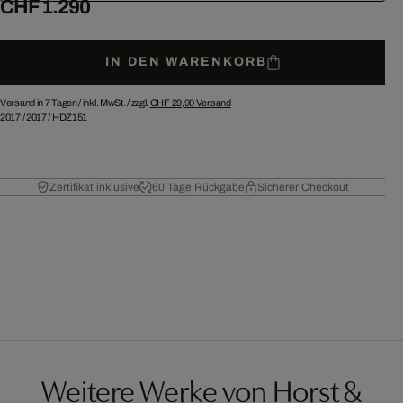
CHF 1.290
IN DEN WARENKORB
Versand in 7 Tagen /
inkl. MwSt. / zzgl.
CHF 29,90
Versand
2017
/
2017
/
HDZ151
Zertifikat inklusive
60 Tage Rückgabe
Sicherer Checkout
Weitere Werke von Horst &