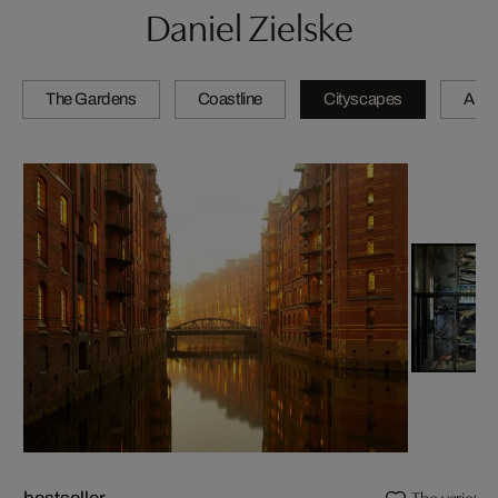
Daniel Zielske
The Gardens
Coastline
Cityscapes
Artis
The variety of