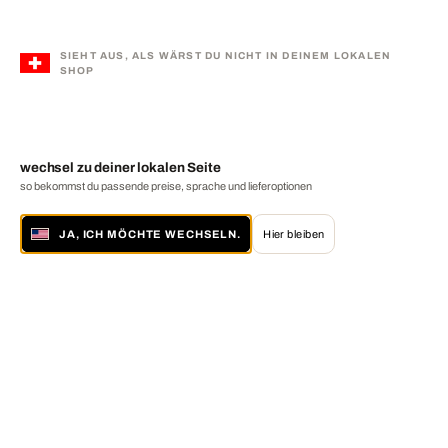
SIEHT AUS, ALS WÄRST DU NICHT IN DEINEM LOKALEN
SHOP
wechsel zu deiner lokalen Seite
so bekommst du passende preise, sprache und lieferoptionen
JA, ICH MÖCHTE WECHSELN.
Hier bleiben