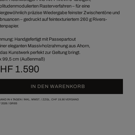
litudenmodulierten Rasterverfahren – für eine
ergewöhnlich präzise Wiedergabe feinster Zwischentöne und
bnuancen – gedruckt auf feintexturiertem 260 g Rivers-
tenpapier.
mung: Handgefertigt mit Passepartout
einer eleganten Massivholzrahmung aus Ahorn,
 das Kunstwerk perfekt zur Geltung bringt.
x 99,5 cm (Außenmaß)
HF 1.590
IN DEN WARENKORB
AND IN 4 TAGEN /
INKL. MWST. / ZZGL.
CHF 19,90
VERSAND
/
2026
/
GRI05