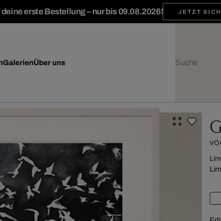
deine erste Bestellung – nur bis 09.08.2026!
JETZT SIC
n
Galerien
Über uns
G
VÖ
Lim
Lim
Edi