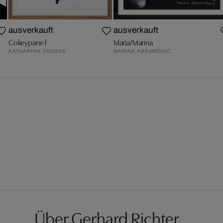
ausverkauft
ausverkauft
Cokeypane l
Maria/Marina
KATHARINA GROSSE
MARINA ABRAMOVIĆ
Über Gerhard Richter