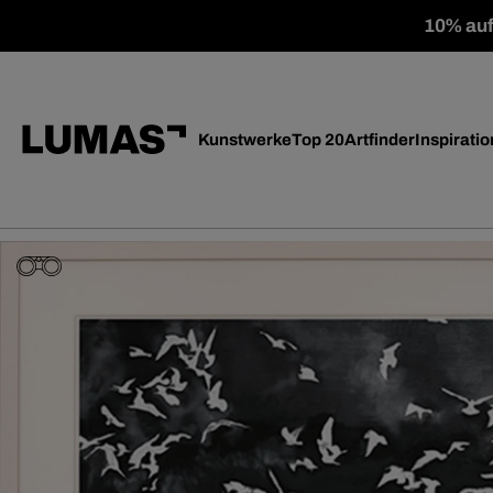
10% auf 
Kunstwerke
Top 20
Artfinder
Inspiratio