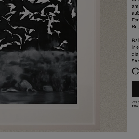
amp
auß
Far
Büt
Rah
in 
die
84 
C
VERS
1964