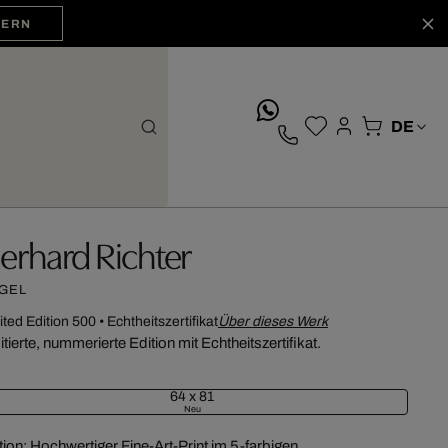
HERN
whatsApp
erhard Richter
GEL
ited Edition 500
•
Echtheitszertifikat
Über dieses Werk
itierte, nummerierte Edition mit Echtheitszertifikat.
64 x 81
Neu
tion: Hochwertiger Fine-Art-Print im 5-farbigen,