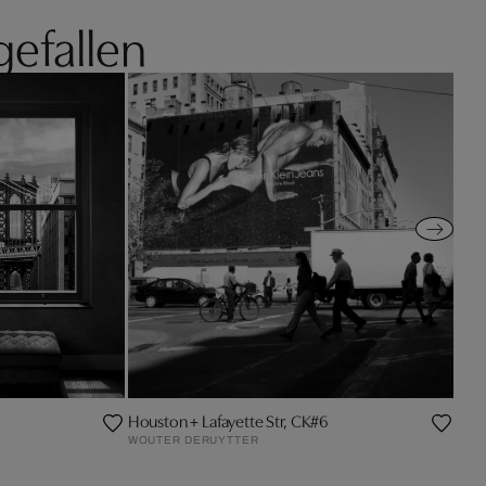
gefallen
Houston + Lafayette Str, CK#6
WOUTER DERUYTTER