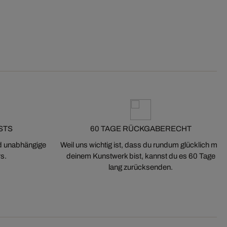
STS
60 TAGE RÜCKGABERECHT
nd unabhängige
Weil uns wichtig ist, dass du rundum glücklich mit
s.
deinem Kunstwerk bist, kannst du es 60 Tage
lang zurücksenden.