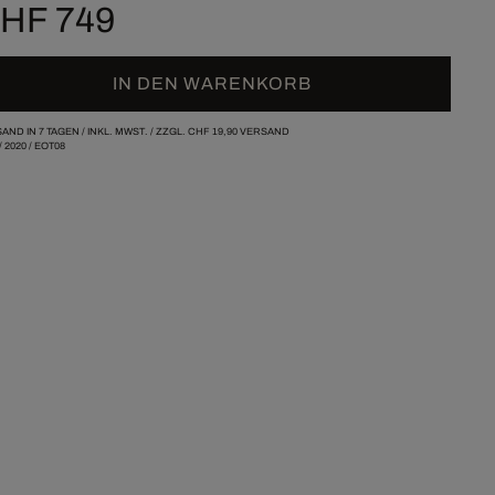
HF 749
IN DEN WARENKORB
AND IN 7 TAGEN /
INKL. MWST. / ZZGL.
CHF 19,90
VERSAND
/
2020
/
EOT08