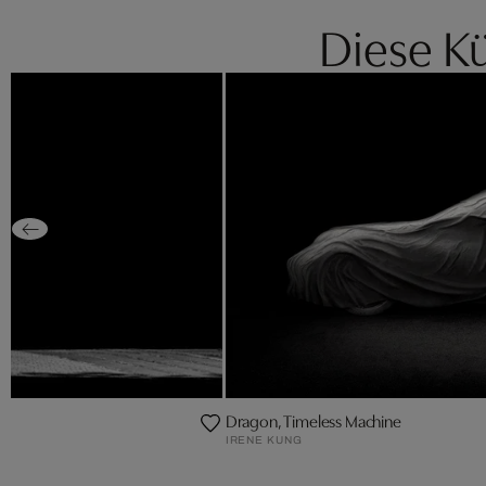
Diese Kü
Dragon, Timeless Machine
IRENE KUNG