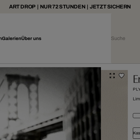
ART DROP | NUR 72 STUNDEN | JETZT SICHERN
n
Galerien
Über uns
E
PL
Lim
Kas