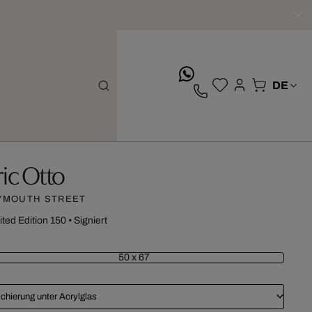
whatsApp
ric Otto
YMOUTH STREET
ited Edition 150
•
Signiert
50 x 67
chierung unter Acrylglas