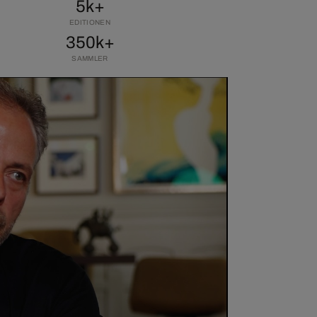
5k+
EDITIONEN
350k+
SAMMLER