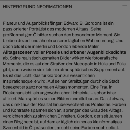
HINTERGRUNDINFORMATIONEN
Flaneur und Augenblicksfänger: Edward B. Gordons ist ein
passionierter Porträtist des modernen Alltags. Seine
großformatigen Ölbilder suchen den besonderen Moment. Sie
bleiben dezent und ähneln unserer täglichen Wahrnehmung. Und
doch bildet der in Berlin und London lebende Maler
Alltagsszenen voller Poesie und urbaner Augenblicksdichte
ab. Seine realistisch gemalten Bilder wirken wie fotografische
Momente, die es auf den Straßen der Metropole in Hülle und Fülle
gibt, doch weisen sie stets ein atmosphärisches Supplement auf.
Es ist das Licht, das für Gordon zur wesentlichen
Inspirationsquelle wird. Auf seinen Streifzügen durch die Stadt
begegnet er ganz normalen Alltagsmomenten. Eine Frau in
Rückenansicht, ein ungewöhnlicher Lichteinfall – schon ist er
affiziert. Man spürt es seinen Bildern unmittelbar an: Da ist etwas,
das direkt aus der Realität hinüberwechselt ins Poetische. Farben
und Kontraste spannen sich an, sprengen das Grau des Alltags,
verdichten sich zu sinnlichen Einheiten. Gordon, der seit Jahren
einen Blog betreibt, auf dem er täglich ein neues kleinformatiges
Szenenbild in Öl präsentiert, mischt seine Farben noch selbst.