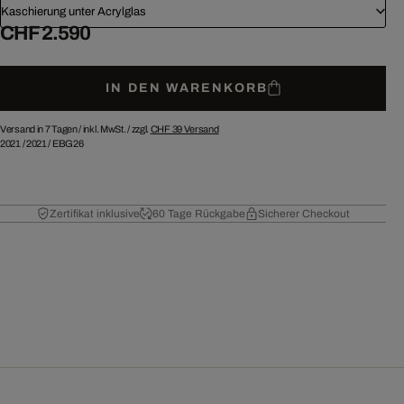
Kaschierung unter Acrylglas
CHF 2.590
IN DEN WARENKORB
Versand in 7 Tagen /
inkl. MwSt. / zzgl.
CHF 39
Versand
2021
/
2021
/
EBG26
Zertifikat inklusive
60 Tage Rückgabe
Sicherer Checkout