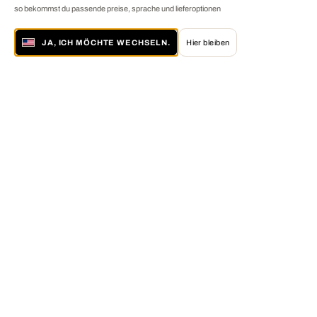
so bekommst du passende preise, sprache und lieferoptionen
JA, ICH MÖCHTE WECHSELN.
Hier bleiben