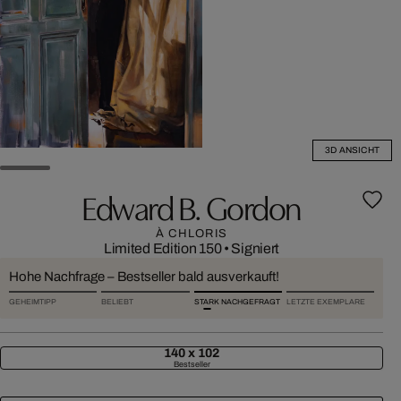
3D ANSICHT
Edward B. Gordon
À CHLORIS
Limited Edition 150
•
Signiert
Hohe Nachfrage – Bestseller bald ausverkauft!
GEHEIMTIPP
BELIEBT
STARK NACHGEFRAGT
LETZTE EXEMPLARE
140 x 102
Bestseller