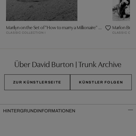
Marilyn on the Set of "How to marry a Millionaire" by Frank Worth
Marlon Bran
CLASSIC COLLECTION I
CLASSIC COL
Über David Burton | Trunk Archive
ZUR KÜNSTLERSEITE
KÜNSTLER FOLGEN
HINTERGRUNDINFORMATIONEN