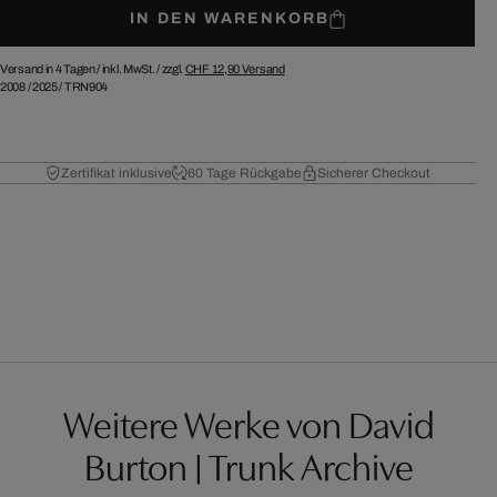
IN DEN WARENKORB
Versand in 4 Tagen /
inkl. MwSt. / zzgl.
CHF 12,90
Versand
2008
/
2025
/
TRN904
Zertifikat inklusive
60 Tage Rückgabe
Sicherer Checkout
Weitere Werke von David
Burton | Trunk Archive