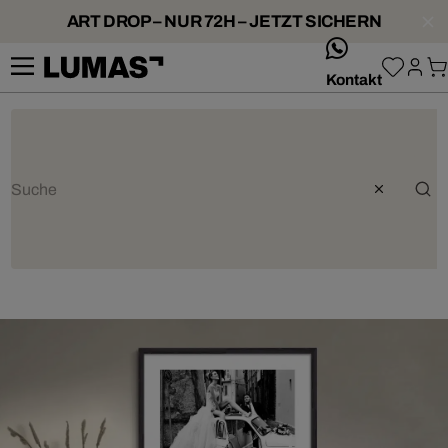
ART DROP – NUR 72H – JETZT SICHERN
whatsApp
Kontakt