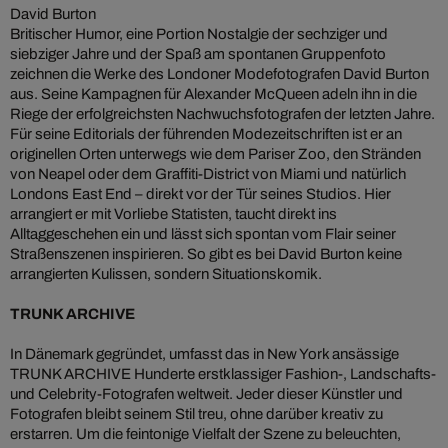
David Burton
Britischer Humor, eine Portion Nostalgie der sechziger und
siebziger Jahre und der Spaß am spontanen Gruppenfoto
zeichnen die Werke des Londoner Modefotografen David Burton
aus. Seine Kampagnen für Alexander McQueen adeln ihn in die
Riege der erfolgreichsten Nachwuchsfotografen der letzten Jahre.
Für seine Editorials der führenden Modezeitschriften ist er an
originellen Orten unterwegs wie dem Pariser Zoo, den Stränden
von Neapel oder dem Graffiti-District von Miami und natürlich
Londons East End – direkt vor der Tür seines Studios. Hier
arrangiert er mit Vorliebe Statisten, taucht direkt ins
Alltaggeschehen ein und lässt sich spontan vom Flair seiner
Straßenszenen inspirieren. So gibt es bei David Burton keine
arrangierten Kulissen, sondern Situationskomik.
TRUNK ARCHIVE
In Dänemark gegründet, umfasst das in New York ansässige
TRUNK ARCHIVE Hunderte erstklassiger Fashion-, Landschafts-
und Celebrity-Fotografen weltweit. Jeder dieser Künstler und
Fotografen bleibt seinem Stil treu, ohne darüber kreativ zu
erstarren. Um die feintonige Vielfalt der Szene zu beleuchten,